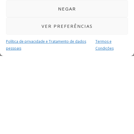
NEGAR
VER PREFERÊNCIAS
Política de privacidade e Tratamento de dados
Termos e
pessoais
Condições
MAIS PARA SI
FACEBOOK
TWITTER
YOUTUBE
INSTAGRAM
READERS