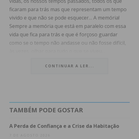
vidas, os nossos tempos passados, todos os que
ficaram para trás mas que representam um tempo
vivido e que não se pode esquecer… A memória!
Sempre a memória que está em paralelo com essa
vida que fica para trás e que é forçoso guardar
como se o tempo não andasse ou não fosse difícil,
às vezes, olhar para tudo o que se viveu…
CONTINUAR A LER...
Nunca deixamos de pertencer ao lugar ou ao
tempo que nos formou, que nos trouxe a
comunhão dos dias,tão difíceis, às vezes. A
profissão que nos ensinou a conviver em tempos
TAMBÉM PODE GOSTAR
difíceis, a actividade política que nos proporcionou
um caminho quase comum, tão difícil também, mas
A Perda de Confiança e a Crise da Habitação
que foi o que, nesse tempo, escolhemos viver.
7 DE AGOSTO 2026