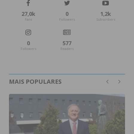
nosso amigo!
27,0k
0
1,2k
Fans
Followers
Subscribers
Subscreva a newsletter do
Imediato
0
577
Followers
Readers
Assine nossa newsletter por e-mail e
obtenha de forma regular a informação
atualizada.
MAIS POPULARES
Eu li e concordo com os
termos e
condições