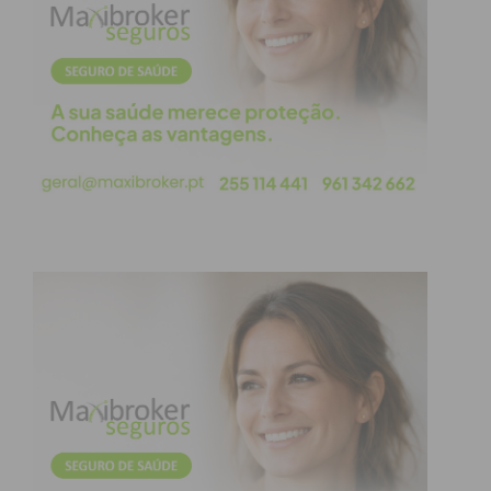
Ensino/Aprendizagem, foram totalmente possíveis
de ultrapassar…
Claro que há, que houve etapas difíceis de vencer
mas, conhecendo-nos, não nos levando demasiado
a sério, tudo acabou sempre bem…Levado a sério,
às vezes pareceu difícil vencer as adversidades, as
políticas sobretudo, mas tu, eu, nós, conseguimos,
sempre, atingir os nossos objectivos. E esses
tempos… nunca os poderemos esquecer! Às vezes
foi duro mas eu já te conhecia da Esc. Sec. onde
fomos colegas tantos anos e onde trabalhámos
juntos tantas vezes e, tantas vezes nos zangámos
para depois, logo a seguir ficar tudo bem…
Por tudo isso, temos de reconhecer que a vida não
foi, não é fácil nunca, mas também por isso, tu,