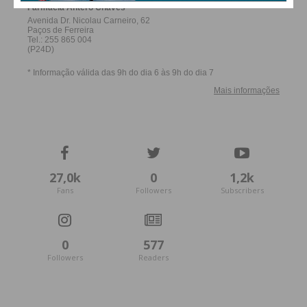
Eu li e concordo com os
termos e
condições
27,0k
0
1,2k
Fans
Followers
Subscribers
0
577
Followers
Readers