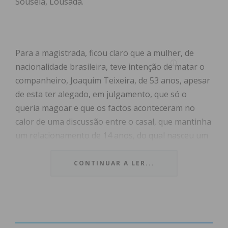
Sousela, Lousada.
Para a magistrada, ficou claro que a mulher, de
nacionalidade brasileira, teve intenção de matar o
companheiro, Joaquim Teixeira, de 53 anos, apesar
de esta ter alegado, em julgamento, que só o
queria magoar e que os factos aconteceram no
calor de uma discussão entre o casal, que mantinha
um relacionamento de 14 anos, do qual nasceu um
menino, hoje com 19 meses e à guarda de uma irmã
da arguida. “Não foi uma lesão, foram sete, havia
CONTINUAR A LER...
intenção de matar e não de se defender como ela
quis fazer crer, porque para se defender não se dá
sete facadas”, referiu a Procuradora.