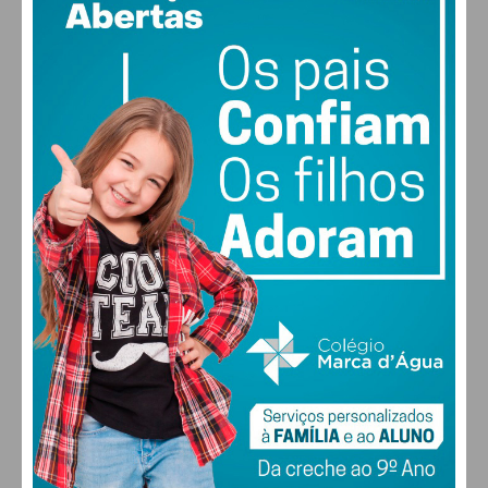
18
80% humidade
referiu.
vento: 1m/s E
MAX 18 • MIN 18
30
28
27
29
°
°
°
°
SEX
SÁB
DOM
SEG
Subscreva a newsletter do
Imediato
ALTERAR
Assine nossa newsletter por e-mail e
obtenha de forma regular a informação
atualizada.
FARMACIAS DE SERVIÇO EM PAÇOS DE
FERREIRA