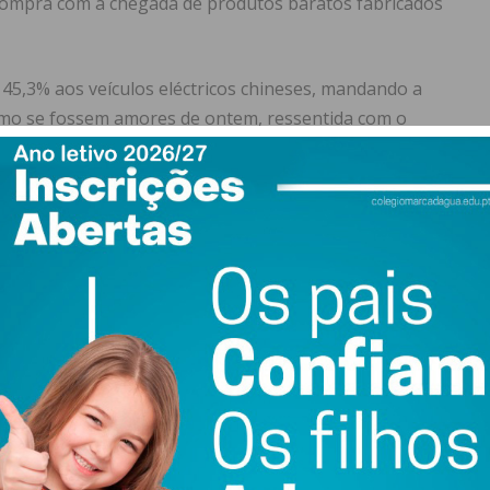
ompra com a chegada de produtos baratos fabricados
 45,3% aos veículos eléctricos chineses, mandando a
como se fossem amores de ontem, ressentida com o
com o produzir para os outros, e tratou de construir
ação jovem, e de deitar mão a conhecimento e
 milagre de tirar 500 milhões da pobreza.
dos veículos eléctricos, a indústria automóvel europeia,
 fusões e aquisições, até que subitamente se descobriu
ercado europeu, onde os veículos eléctricos chineses
 mercado chinês, onde a maior popularidade desse tipo
façam barba e cabelo à concorrência. Felizmente, a
conomias de escala do que está na capacidade de inibir
da das autoridades europeias, feita a pretexto da China
ndo de quem distribui PAC, QREN, 2020, 2030, PRR, etc,