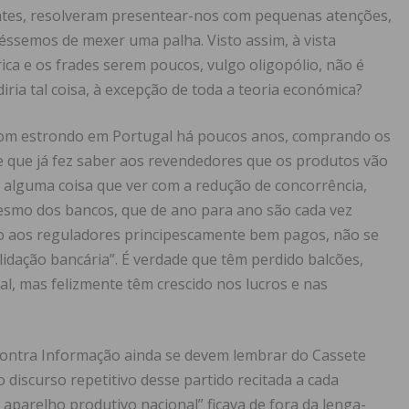
ntes, resolveram presentear-nos com pequenas atenções,
véssemos de mexer uma palha. Visto assim, à vista
ica e os frades serem poucos, vulgo oligopólio, não é
ia tal coisa, à excepção de toda a teoria económica?
 com estrondo em Portugal há poucos anos, comprando os
 e que já fez saber aos revendedores que os produtos vão
 alguma coisa que ver com a redução de concorrência,
mesmo dos bancos, que de ano para ano são cada vez
to aos reguladores principescamente bem pagos, não se
lidação bancária”. É verdade que têm perdido balcões,
l, mas felizmente têm crescido nos lucros e nas
 Contra Informação ainda se devem lembrar do Cassete
 discurso repetitivo desse partido recitada a cada
 aparelho produtivo nacional” ficava de fora da lenga-