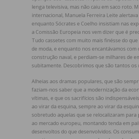
lenga televisiva, mas não caiu em saco roto. Mu
internacional, Manuela Ferreira Leite alertava
enquanto Sócrates e Coelho insistiam nas expo
a Comissão Europeia nos vem dizer que é preci
Tudo cassetes com muito mais finésse do que 
de moda, e enquanto nos encantávamos com os 
construção naval, e perdiam-se milhares de 
subitamente. Descobrimos que são tantos os 
Alheias aos dramas populares, que são sempre
faziam-nos saber que a modernização da econo
vítimas, e que os sacrifícios são indispensávei
ao virar da esquina, sempre ao virar da esqu
sobretudo aquelas que se relocalizaram para 
ao mercado europeu, montando tenda em país
desenvoltos do que desenvolvidos. Os consu