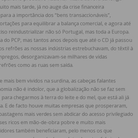
ito mais tarde, já no auge da crise financeira
 para a importância dos “bens transaccionáveis”,
rtações para equilibrar a balança comercial, e agora até
so reindustrializar não só Portugal, mas toda a Europa.
a do PCP, mas tantos anos depois que até o CD já passou
refrões as nossas indústrias estrebuchavam, do têxtil à
empregos, desorganizavam-se milhares de vidas
refrões como as ruas sem saída.
 mais bem vividos na surdina, as cabeças falantes
mia não é indolor, que a globalização não se faz sem
s para chegarmos à terra do leite e do mel, que está ali já
ina. E de facto houve muitas empresas que prosperaram,
pastagens mais verdes sem abdicar do acesso privilegiado
es ricos em mão-de-obra pobre e muito mais
midores também beneficiaram, pelo menos os que