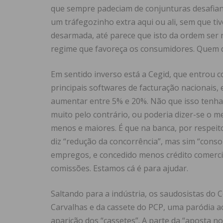
que sempre padeciam de conjunturas desafia
um tráfegozinho extra aqui ou ali, sem que ti
desarmada, até parece que isto da ordem ser r
regime que favoreça os consumidores. Quem dir
Em sentido inverso está a Cegid, que entrou
principais softwares de facturação nacionais,
aumentar entre 5% e 20%. Não que isso tenha
muito pelo contrário, ou poderia dizer-se o 
menos e maiores. É que na banca, por respei
diz “redução da concorrência”, mas sim “conso
empregos, e concedido menos crédito comercia
comissões. Estamos cá é para ajudar.
Saltando para a indústria, os saudosistas do
Carvalhas e da cassete do PCP, uma paródia ao
aparição dos “cassetes”. A parte da “aposta no