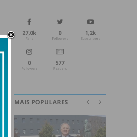
27,0k
0
1,2k
Fans
Followers
Subscribers
0
577
Followers
Readers
MAIS POPULARES