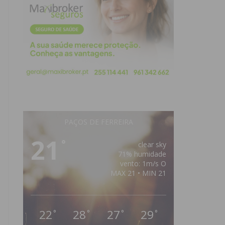
PAÇOS DE FERREIRA
21
°
clear sky
71% humidade
vento: 1m/s O
MAX 21 • MIN 21
22
28
27
29
°
°
°
°