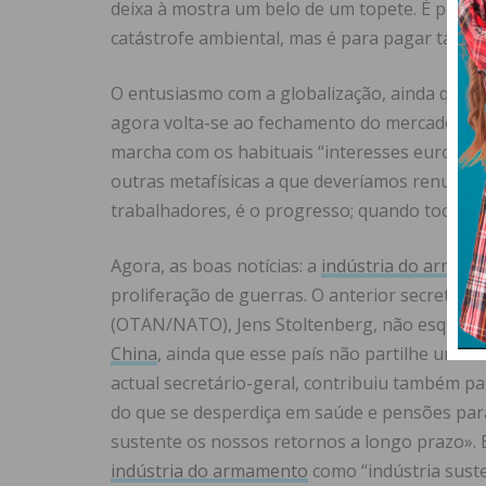
deixa à mostra um belo de um topete. É pena, 
catástrofe ambiental, mas é para pagar també
O entusiasmo com a globalização, ainda que à 
agora volta-se ao fechamento do mercado e à 
marcha com os habituais “interesses europeus”
outras metafísicas a que deveríamos renuncia
trabalhadores, é o progresso; quando toca aos 
Agora, as boas notícias: a
indústria do armam
proliferação de guerras. O anterior secretári
(OTAN/NATO), Jens Stoltenberg, não esqueceu
China
, ainda que esse país não partilhe um cen
actual secretário-geral, contribuiu também pa
do que se desperdiça em saúde e pensões para
sustente os nossos retornos a longo prazo». 
indústria do armamento
como “indústria suste