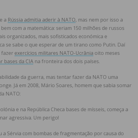
ue a
Rússia admitia aderir à NATO
, mas nem por isso a
a bem com a matemática: seriam 150 milhões de russos
ais organizados, mais sofisticados económica e
ca se sabe o que esperar de um tirano como Putin. Daí
e fazer
exercícios militares NATO-Ucrânia
oito meses
ar bases da CIA
na fronteira dos dois países.
abilidade da guerra, mas tentar fazer da NATO uma
 longe. Já em 2008, Mário Soares, homem que sabia somar
 da NATO:
Polónia e na República Checa bases de mísseis, começa a
nar agressiva. Um perigo!
ou a Sérvia com bombas de fragmentação por causa do