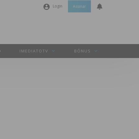
Login
Assinar
Nome de utilizador ou email
*
Senha
*
O
IMEDIATOTV
BÓNUS
Manter sessão
INICIAR SESSÃO
Perdeu a sua senha?