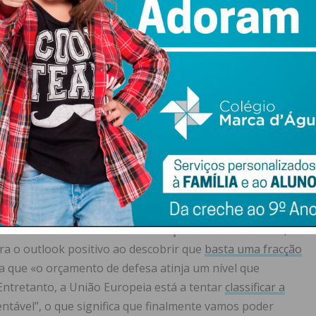
porque carros eléctricos a 10.000€ ajudariam a atenuar a
m essa factura que cá estamos.
custa da indústria tradicional, esgotou-se rapidamente, e
protecção da indústria, disfarçando-se a inversão de
, “conjunturas desafiantes”, “potências revisionistas”, e
r em favor do óbvio: quando as vítimas são os
capitalistas, é batota.
ento tem valorizado
imenso em bolsa, feliz resultado da
o-geral da Organização do Tratado do Atlântico Norte
 os investidores ao peitar a Rússia
sem esquecer a
tímetro de fronteira com a aliança militar. Mark Rutte, o
ra o outlook positivo ao descobrir que
basta
uma fracção
 que «o orçamento de defesa atinja um nível que
Entretanto, a União Europeia está a tentar
classificar a
ntável”, o que significa que finalmente vamos poder