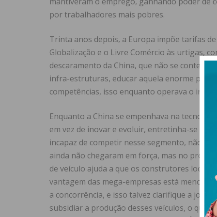
mantiveram o emprego, ganhando poder de c
por trabalhadores mais pobres.
Trinta anos depois, a Europa impõe tarifas de
Globalização e o Livre Comércio às urtigas, 
descaramento da China, que não se contentou 
infra-estruturas, educar aquela enorme popul
competências, isso enquanto operava o inédito
Enquanto a China se empenhava na tecnologia 
em vez de inovar e evoluir, entretinha-se com
incapaz de competir nesse segmento, não no m
ainda não chegaram em força, mas no próprio
de veículo ajuda a que os construtores locais 
vantagem das mega-empresas está menos nas e
a concorrência, e isso talvez clarifique a joga
subsidiar a produção desses veículos, o que vi