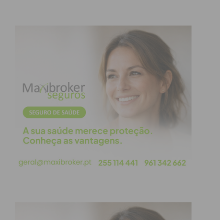
Team/Vila do Conde), que segurou a liderança do
ranking apesar do segundo lugar, e Daniela Isidoro
(Baloise WB Ladies), que fechou o pódio de uma
corrida que contou apenas com três participantes
desta categoria.
Já em cadetes, Beatriz Rodrigues (Águias
Alpiarça/Triumtermica) superou a colega de equipa
Bárbara Cunha e Rita Fontinhas (Guilhabreu MTB)
na prova feminina, com 23”48’829. Ainda assim, Rita
Fontinhas segue no topo do ranking. Entre os
cadetes masculinos, venceu Gonçalo Costa
(Guilhabreu MTB), com 26”39’663, à frente de João
Vigário (DOMARSA/Santa Cruz/Bicicastro), atual
líder do ranking, e de Hugo Ramalho (Clube BTT
Matosinhos).