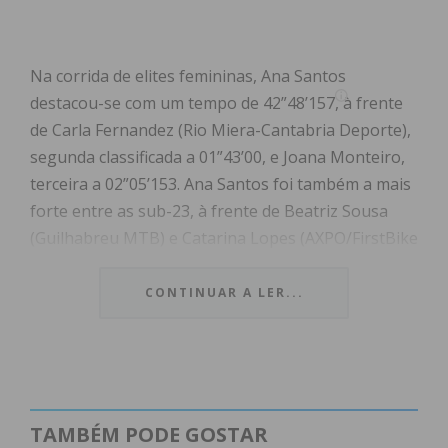
Na corrida de elites femininas, Ana Santos
destacou-se com um tempo de 42”48’157, à frente
de Carla Fernandez (Rio Miera-Cantabria Deporte),
segunda classificada a 01”43’00, e Joana Monteiro,
terceira a 02”05’153. Ana Santos foi também a mais
forte entre as sub-23, à frente de Beatriz Sousa
(Guilhabreu MTB) e Catarina Lopes (AXPO/FirstBike
Team/Vila do Conde), e reforçou o estatuto de líder
do ranking da Taça entre as elites femininas e as
CONTINUAR A LER...
sub-23, com 136 pontos.
Já entre os elites masculinos, João Cruz foi o mais
forte, tendo terminado a corrida em 56”27’296,
menos 00”29’533 que Roberto Ferreira (Guilhabreu
TAMBÉM PODE GOSTAR