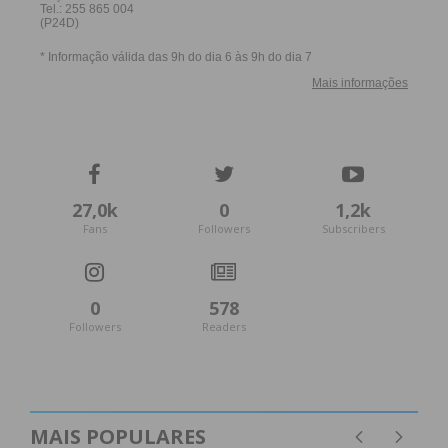
Eu li e concordo com os
termos e
condições
27,0k
0
1,2k
Fans
Followers
Subscribers
0
578
Followers
Readers
MAIS POPULARES