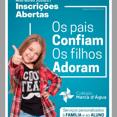
PAÇOS DE FERREIRA
26
°
clear sky
56% humidade
vento: 2m/s ONO
MAX 26 • MIN 25
24
28
27
29
°
°
°
°
SEX
SÁB
DOM
SEG
ALTERAR