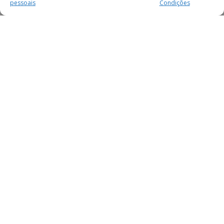
pessoais
Condições
MAIS PARA SI
FACEBOOK
TWITTER
YOUTUBE
INSTAGRAM
READERS
SERVIÇOS
SOBRE NÓS
SECÇÕES