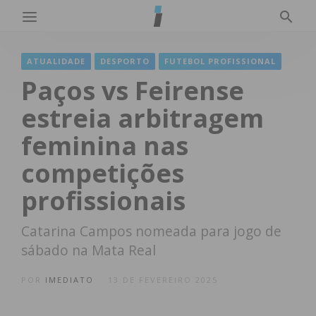
ATUALIDADE
DESPORTO
FUTEBOL PROFISSIONAL
Paços vs Feirense
estreia arbitragem
feminina nas
competições
profissionais
Catarina Campos nomeada para jogo de
sábado na Mata Real
POR
IMEDIATO
13 DE FEVEREIRO 2025