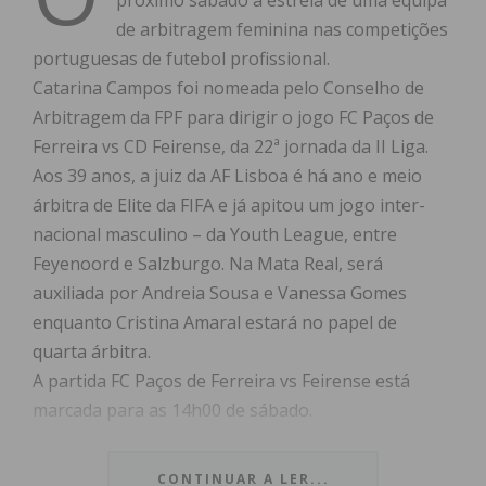
próximo sábado à estreia de uma equipa
de arbitragem feminina nas competições
portuguesas de futebol profissional.
Catarina Campos foi nomeada pelo Conselho de
Arbitragem da FPF para dirigir o jogo FC Paços de
Ferreira vs CD Feirense, da 22ª jornada da II Liga.
Aos 39 anos, a juiz da AF Lisboa é há ano e meio
árbitra de Elite da FIFA e já apitou um jogo inter­
nacional masculino – da Youth League, entre
Feyenoord e Salzbur­go. Na Mata Real, será
auxiliada por Andreia Sousa e Vanessa Gomes
enquanto Cristina Amaral esta­rá no papel de
quarta árbitra.
A partida FC Paços de Ferreira vs Feirense está
marcada para as 14h00 de sábado.
CONTINUAR A LER...