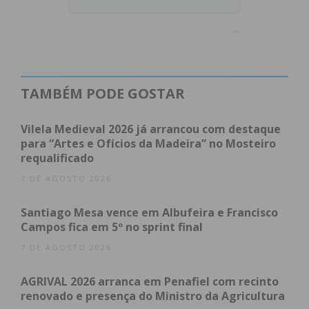
Subscreva a newsletter do
Imediato
TAMBÉM PODE GOSTAR
Assine nossa newsletter por e-mail e
Vilela Medieval 2026 já arrancou com destaque
para “Artes e Ofícios da Madeira” no Mosteiro
obtenha de forma regular a informação
requalificado
atualizada.
7 DE AGOSTO 2026
Santiago Mesa vence em Albufeira e Francisco
Campos fica em 5º no sprint final
7 DE AGOSTO 2026
Eu li e concordo com os
termos e
condições
AGRIVAL 2026 arranca em Penafiel com recinto
renovado e presença do Ministro da Agricultura