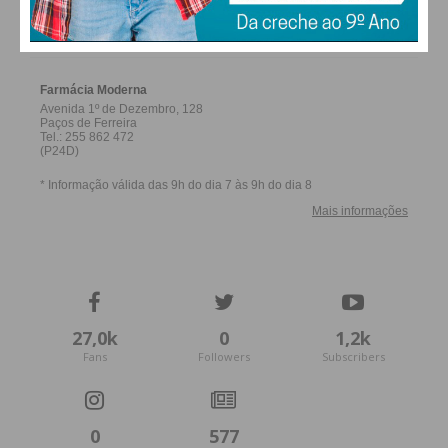
FARMACIAS DE SERVIÇO EM PAÇOS DE
FERREIRA
27,0k
0
1,2k
Fans
Followers
Subscribers
0
577