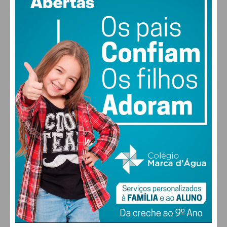
vento: 3m/s O
MAX 25 • MIN 24
27
30
30
31
°
°
°
°
DOM
SEG
TER
QUA
ALTERAR
FARMACIAS DE SERVIÇO EM PAÇOS DE
FERREIRA