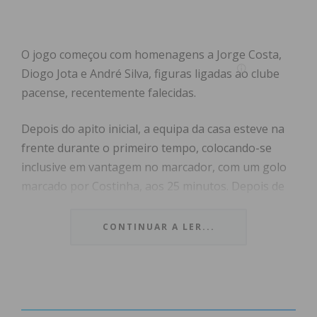
O jogo começou com homenagens a Jorge Costa,
Diogo Jota e André Silva, figuras ligadas ao clube
pacense, recentemente falecidas.
Depois do apito inicial, a equipa da casa esteve na
frente durante o primeiro tempo, colocando-se
inclusive em vantagem no marcador, com um golo
marcado por Costinha, aos 25 minutos. Depois de
uma assistência de Anilson, o lance surgiu de um
livre longo, que Costinha não desperdiçou,
CONTINUAR A LER...
finalizando e colocando a equipa da casa em
vantagem.
O Paços continuou a dominar na primeira parte, e