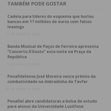
Marafona, o guardião pacense, travou duas
TAMBÉM PODE GOSTAR
tentativas perigosas de Manu Garrido.
Cadeia para líderes do esquema que burlou
Depois do intervalo, o Vizela voltou renovado para
bancos em 17 milhões de euros com falsos
a segunda parte e, aos 54 minutos, Bastunov
leasings
marcou o golo do empate, aproveitando uma saída
8 DE AGOSTO 2026
incompleta do guarda-redes dos castores. Cinco
Banda Musical de Paços de Ferreira apresenta
minutos depois, aos 59 minutos, Thio marcou, num
“Concerto A’Gosto” esta noite na Praça da
remate de fora de área, estabelecendo o resultado
República
final em 2-1 a favor dos visitantes.
8 DE AGOSTO 2026
O Paços de Ferreira ainda tentou reagir e esteve
Penafidelense José Moreira vence prémio da
perto do empate aos 82 minutos, mas Antonio
combatividade na dobradinha da Tavfer
Gomís travou Lumungo, e evitou o golo pacense.
8 DE AGOSTO 2026
Aos 86 minutos, a expulsão de João Pinto, que viu
um cartão vermelho, reduziu a equipa a 10
Penafiel abre candidaturas a bolsa de estudo
jogadores, dificultando assim a possibilidade do
para alunos da Universidade Lusófona