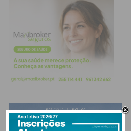
PAÇOS DE FERREIRA
25
°
few clouds
62% humidade