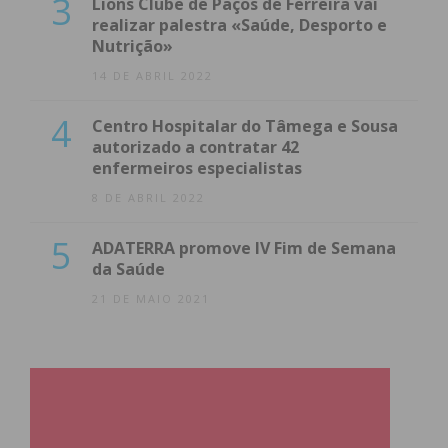
3
Lions Clube de Paços de Ferreira vai
realizar palestra «Saúde, Desporto e
Nutrição»
14 DE ABRIL 2022
4
Centro Hospitalar do Tâmega e Sousa
autorizado a contratar 42
enfermeiros especialistas
8 DE ABRIL 2022
5
ADATERRA promove IV Fim de Semana
da Saúde
21 DE MAIO 2021