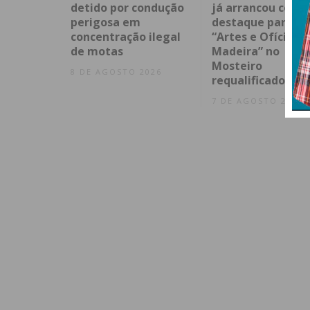
detido por condução
já arrancou com
perigosa em
destaque para
concentração ilegal
“Artes e Ofícios d
de motas
Madeira” no
Mosteiro
8 DE AGOSTO 2026
requalificado
7 DE AGOSTO 2026