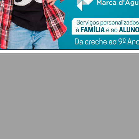
em Albufeira e
arranca em Penafiel
Francisco Campos
com recinto
a
fica em 5º no sprint
renovado e presença
final
do Ministro da
Agricultura
7 DE AGOSTO 2026
7 DE AGOSTO 2026