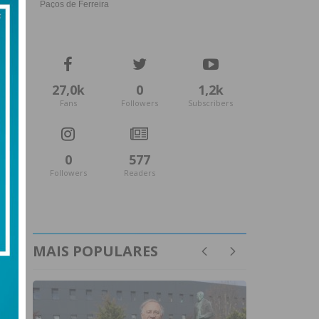
27,0k
0
1,2k
Fans
Followers
Subscribers
0
577
Followers
Readers
MAIS POPULARES