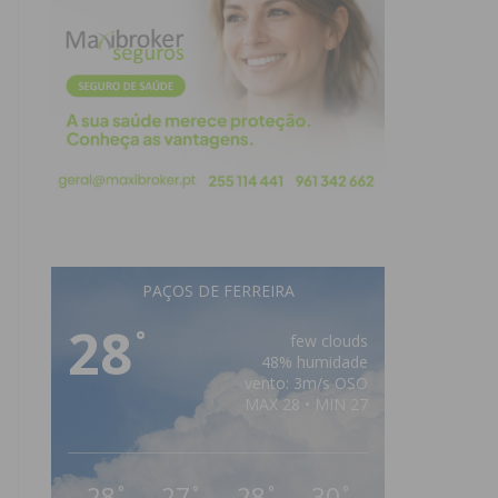
PAÇOS DE FERREIRA
28
°
few clouds
48% humidade
vento: 3m/s OSO
MAX 28 • MIN 27
28
27
28
30
°
°
°
°