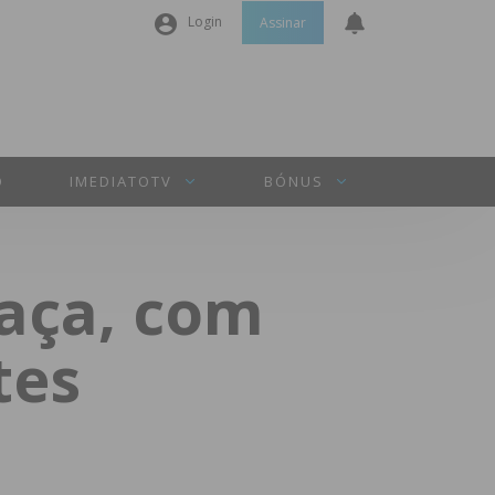
Login
Assinar
Nome de utilizador ou email
*
Senha
*
O
IMEDIATOTV
BÓNUS
Manter sessão
aça, com
INICIAR SESSÃO
tes
Perdeu a sua senha?