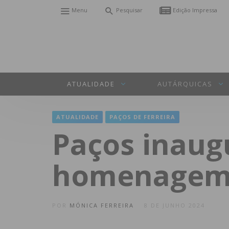
Menu
Pesquisar
Edição Impressa
ATUALIDADE
AUTÁRQUICAS
ATUALIDADE
PAÇOS DE FERREIRA
Paços inaug
homenagem 
POR
MÓNICA FERREIRA
8 DE JUNHO 2024