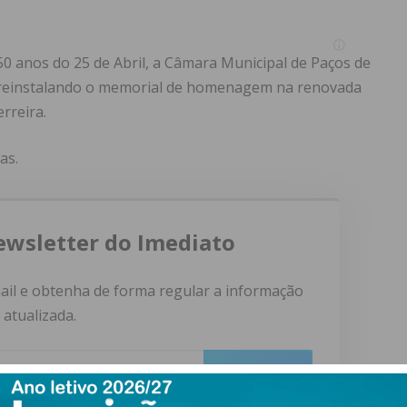
 anos do 25 de Abril, a Câmara Municipal de Paços de
 reinstalando o memorial de homenagem na renovada
erreira.
as.
ewsletter do Imediato
ail e obtenha de forma regular a informação
atualizada.