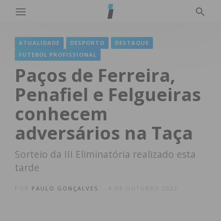
ATUALIDADE
DESPORTO
DESTAQUE
FUTEBOL PROFISSIONAL
Paços de Ferreira,
Penafiel e Felgueiras
conhecem
adversários na Taça
Sorteio da III Eliminatória realizado esta
tarde
POR
PAULO GONÇALVES
4 DE OUTUBRO 2022