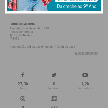
FARMACIAS DE SERVIÇO EM PAÇOS DE
FERREIRA
27,0k
0
1,2k
Fans
Followers
Subscribers
0
577