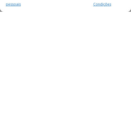
pessoais
Condições
MAIS PARA SI
FACEBOOK
TWITTER
YOUTUBE
INSTAGRAM
READERS
SERVIÇOS
SOBRE NÓS