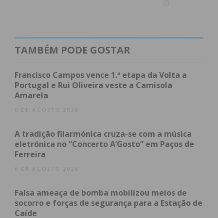
Fontinhas – Arouca
Mafra – Marítimo
Machico – Boavista
Valadares Gaia – Chaves
TAMBÉM PODE GOSTAR
Caldas – Benfica
Felgueiras – Braga
Francisco Campos vence 1.ª etapa da Volta a
Portugal e Rui Oliveira veste a Camisola
Canelas 2010 – Vitória SC
Amarela
Anadia – FC Porto
6 DE AGOSTO 2026
Oliveira do Hospital – Rio Ave
Trofense – Famalicão
A tradição filarmónica cruza-se com a música
Varzim – Sporting
eletrónica no “Concerto A’Gosto” em Paços de
Amora – Estoril-Praia
Ferreira
Tondela – Santa Clara
6 DE AGOSTO 2026
São Martinho – Casa Pia
Vitória FC – Paços de Ferreira
Falsa ameaça de bomba mobilizou meios de
socorro e forças de segurança para a Estação de
Penafiel – FC Vizela
Caíde
Lank Vilaverdense – Portimonense