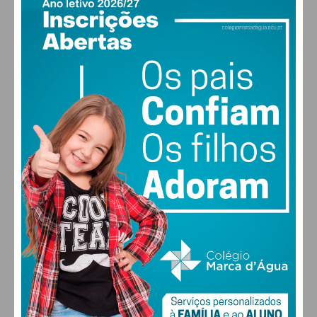
PAÇOS DE FERREIRA
19
°
clear sky
64% humidade
vento: 1m/s SO
MAX 19 • MIN 19
30
28
28
29
°
°
°
°
SEX
SÁB
DOM
SEG
ALTERAR