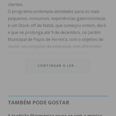
clientes.
O programa contempla atividades para os mais
pequenos, concursos, experiências gastronómicas
e um Stock-off de Natal, que começou ontem, dia 6
e que se prolonga até 9 de dezembro, no Jardim
Municipal de Paços de Ferreira, com o objetivo de
reunir um conjunto de empresas com diferentes
produtos e serviços a preços convidativos.
Para além disso, decorrerá haverá ainda um
CONTINUAR A LER...
Concurso de Montras, de 1 de dezembro até 23 de
dezembro, que vai pôr à prova a criatividade dos
comerciantes do concelho, o Concurso do melhor
Bolo Rei, hoje, dia 7 de dezembro, a Festa do
Chocolate, que decorre de 19 a 23 de dezembro, no
TAMBÉM PODE GOSTAR
Jardim Municipal de Paços de Ferreira e a Feira dos
Capões, a 13 de dezembro, em Freamunde.
A tradição filarmónica cruza-se com a música