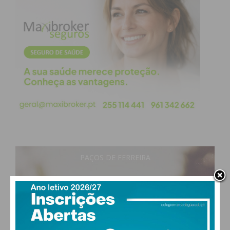
Eu li e concordo com os
termos e
condições
PAÇOS DE FERREIRA
18
°
clear sky
80% humidade
vento: 1m/s E
MAX 18 • MIN 18