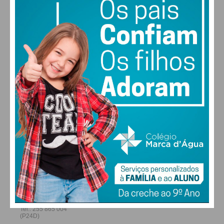
30
28
27
29
°
°
°
°
SEX
SÁB
DOM
SEG
ALTERAR
FARMACIAS DE SERVIÇO EM PAÇOS DE
FERREIRA