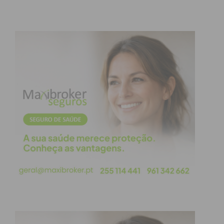
território, apostando na formação local, na
produção própria e na reinvenção do saber-fazer
da região.
Negócios criativos com
raiz local
Além das empresas históricas, há iniciativas
territoriais que promovem inovação e identidade: o
place branding com a
marca “Capital do Móvel”
,
registada desde 1998, projeta a região como centro
de criatividade e resiliência.
Por outro lado, toda esta onda de marcas
tradicionais tem trazido jovens artesãos e marcas
capazes de serem disruptivas: