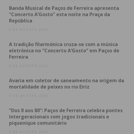
áreas do setor mobiliário.
Banda Musical de Paços de Ferreira apresenta
“Concerto A’Gosto” esta noite na Praça da
A Antarte, com sede em Rebordosa, aposta na
República
sustentabilidade e exporta mobiliário de autor para
8 DE AGOSTO 2026
dezenas de países.
A tradição filarmónica cruza-se com a música
A Fenabel, especializada em cadeiras de design,
eletrónica no “Concerto A’Gosto” em Paços de
Ferreira
combina tradição com tecnologia de ponta,
fornecendo mobiliário para hotéis e espaços
6 DE AGOSTO 2026
públicos em todo o mundo.
Avaria em coletor de saneamento na origem da
mortalidade de peixes no rio Eiriz
E empresas como a Colunex elevam o conforto a
6 DE AGOSTO 2026
outro nível, com camas e colchões personalizáveis
que já chegaram a mercados como o do Médio
“Dos 8 aos 80”: Paços de Ferreira celebra pontes
Oriente.
intergeracionais com jogos tradicionais e
piquenique comunitário
Estes negócios mantêm uma ligação forte ao
5 DE AGOSTO 2026