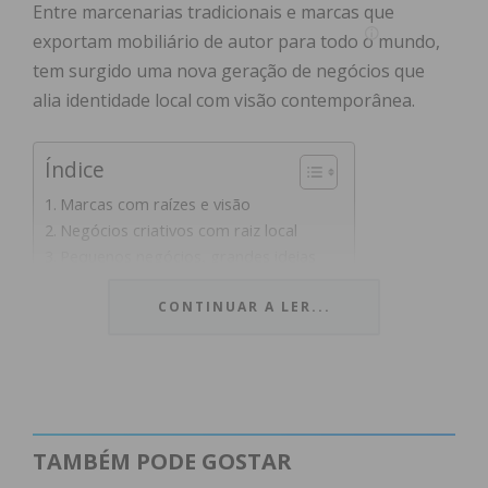
Entre marcenarias tradicionais e marcas que
exportam mobiliário de autor para todo o mundo,
tem surgido uma nova geração de negócios que
alia identidade local com visão contemporânea.
Índice
Marcas com raízes e visão
Negócios criativos com raiz local
Pequenos negócios, grandes ideias
Um território em movimento
CONTINUAR A LER...
Subscreva a newsletter do Imediato
Marcas com raízes e visão
Exemplos não faltam. A cidade (e a própria região) é
TAMBÉM PODE GOSTAR
um berço de marcas que brilham em diferentes