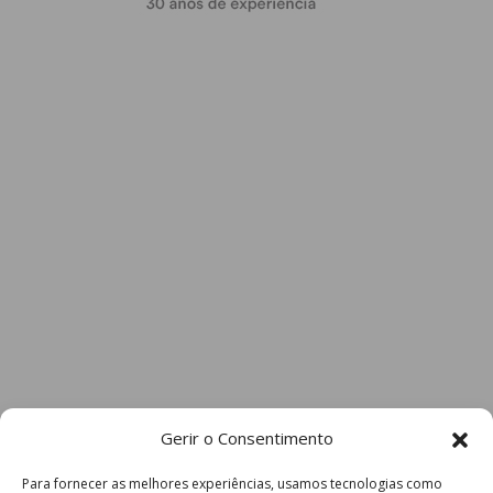
obtenha de forma regular a informação
atualizada.
Eu li e concordo com os
termos e
condições
Gerir o Consentimento
Para fornecer as melhores experiências, usamos tecnologias como