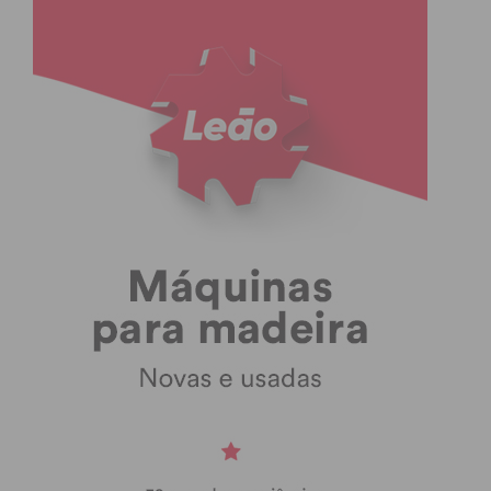
possível inovar com base na tradição. As empresas
que aqui nascem têm inspirado outras regiões do
país, e o dinamismo económico é acompanhado por
uma comunidade ativa, que valoriza tanto a
qualidade do que se faz como a forma como se vive.
Num mundo cada vez mais padronizado, é
reconfortante saber que há um lugar onde cada
peça de mobiliário continua a ser pensada com
tempo, cuidado e intenção.
Subscreva a newsletter do
Imediato
Assine nossa newsletter por e-mail e