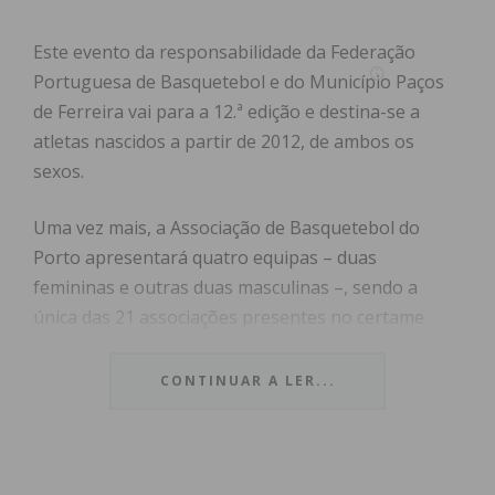
Este evento da responsabilidade da Federação
Portuguesa de Basquetebol e do Município Paços
de Ferreira vai para a 12.ª edição e destina-se a
atletas nascidos a partir de 2012, de ambos os
sexos.
Uma vez mais, a Associação de Basquetebol do
Porto apresentará quatro equipas – duas
femininas e outras duas masculinas –, sendo a
única das 21 associações presentes no certame
com duas formações por sexo. A este grupo já
vasto junta-se, ainda, um conjunto masculino do
CONTINUAR A LER...
clube local, o Juventude Pacense.
No total, o Pavilhão Municipal de Paços de Ferreira
vai receber mais de 500 atletas de todo o país numa