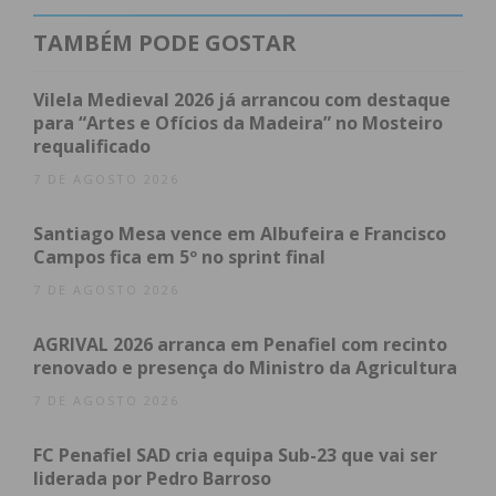
prova que engloba, para além da competição de
TAMBÉM PODE GOSTAR
jogos, atividades lúdicas, concursos técnicos e
momentos All Stars.
Vilela Medieval 2026 já arrancou com destaque
para “Artes e Ofícios da Madeira” no Mosteiro
requalificado
7 DE AGOSTO 2026
Subscreva a newsletter do
Imediato
Santiago Mesa vence em Albufeira e Francisco
Campos fica em 5º no sprint final
Assine nossa newsletter por e-mail e
7 DE AGOSTO 2026
obtenha de forma regular a informação
AGRIVAL 2026 arranca em Penafiel com recinto
atualizada.
renovado e presença do Ministro da Agricultura
7 DE AGOSTO 2026
FC Penafiel SAD cria equipa Sub-23 que vai ser
liderada por Pedro Barroso
Eu li e concordo com os
termos e