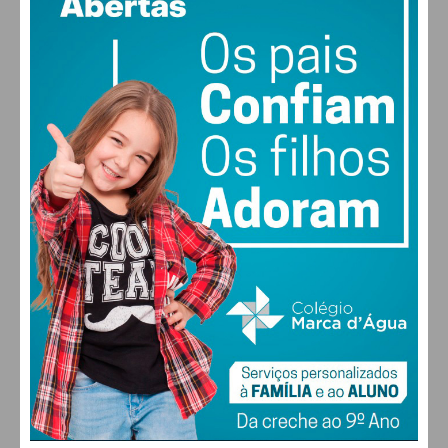
vento: 0m/s SSE
MAX 23 • MIN 23
28
27
28
30
°
°
°
°
SÁB
DOM
SEG
TER
ALTERAR
FARMACIAS DE SERVIÇO EM PAÇOS DE
FERREIRA