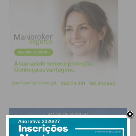
PAÇOS DE FERREIRA
23
°
few clouds
64% humidade