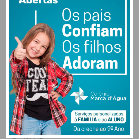
MAX 25 • MIN 25
28
27
28
30
°
°
°
°
SÁB
DOM
SEG
TER
ALTERAR
FARMACIAS DE SERVIÇO EM PAÇOS DE
FERREIRA