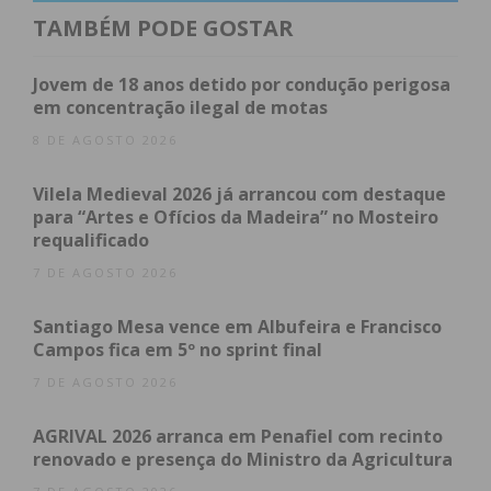
projeto iniciado no ano passado – Cuidar e
TAMBÉM PODE GOSTAR
Valorizar o Património Ambiental e Florestal – com
a realização de atividades de controlo espécies
Jovem de 18 anos detido por condução perigosa
invasoras, junto à Estação Radar Nº2 da Força
em concentração ilegal de motas
Aérea. Pretende-se também a realização de
8 DE AGOSTO 2026
atividades de recolha de resíduos no leito dos rios
Vilela Medieval 2026 já arrancou com destaque
Ferreira e Carvalhosa, bem como a limpeza e
para “Artes e Ofícios da Madeira” no Mosteiro
sensibilização da população para as montureiras
requalificado
que se encontram em locais naturais do concelho
7 DE AGOSTO 2026
de Paços de Ferreira.
Santiago Mesa vence em Albufeira e Francisco
Campos fica em 5º no sprint final
Subscreva a newsletter do
7 DE AGOSTO 2026
Imediato
AGRIVAL 2026 arranca em Penafiel com recinto
renovado e presença do Ministro da Agricultura
Assine nossa newsletter por e-mail e