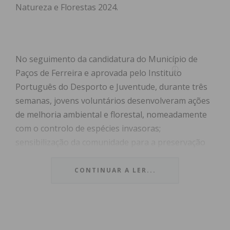
Natureza e Florestas 2024.
No seguimento da candidatura do Município de
Paços de Ferreira e aprovada pelo Instituto
Português do Desporto e Juventude, durante três
semanas, jovens voluntários desenvolveram ações
de melhoria ambiental e florestal, nomeadamente
com o controlo de espécies invasoras;
sensibilização da comunidade para a preservação
da natureza, florestas e respetivos ecossistemas e
monitorização de rios e ribeiras como forma de
CONTINUAR A LER...
recuperação das linhas de água, com vista à
preservação dos recursos hídricos.
Neste projeto pretende-se dar continuidade ao