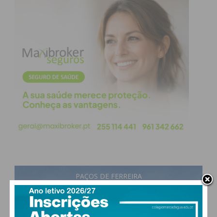
PAÇOS DE FERREIRA
25
°
few clouds
56% humidade
vento: 1m/s SO