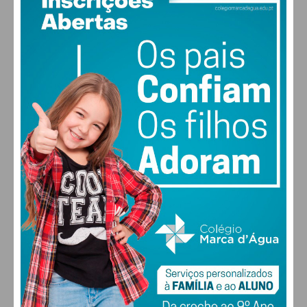
18
°
broken clouds
86% humidade
vento: 1m/s E
MAX 18 • MIN 18
28
27
28
29
°
°
°
°
SÁB
DOM
SEG
TER
ALTERAR
FARMACIAS DE SERVIÇO EM PAÇOS DE
FERREIRA