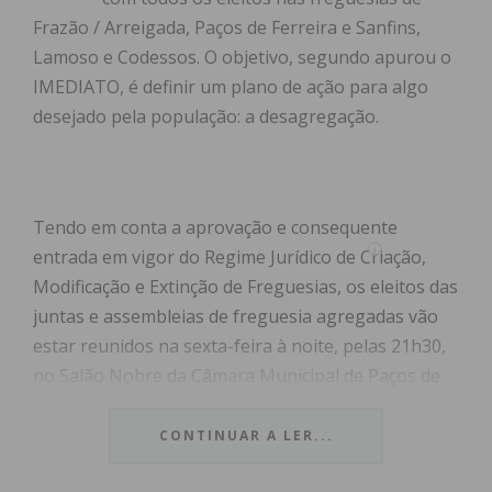
Frazão / Arreigada, Paços de Ferreira e Sanfins,
Lamoso e Codessos. O objetivo, segundo apurou o
IMEDIATO, é definir um plano de ação para algo
desejado pela população: a desagregação.
Tendo em conta a aprovação e consequente
entrada em vigor do Regime Jurídico de Criação,
Modificação e Extinção de Freguesias, os eleitos das
juntas e assembleias de freguesia agregadas vão
estar reunidos na sexta-feira à noite, pelas 21h30,
no Salão Nobre da Câmara Municipal de Paços de
Ferreira.
CONTINUAR A LER...
Movimentos de cidadãos têm auscultado a
população em algumas das freguesias agregadas,