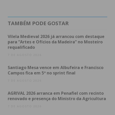
de forma a trabalhar no sentido de reverter a
Reorganização Administrativa do Território das
Freguesias que entrou em vigor em 2013.
TAMBÉM PODE GOSTAR
“Atendendo à obrigatoriedade de deliberações e
Vilela Medieval 2026 já arrancou com destaque
pareceres por parte das Juntas de Freguesia,
para “Artes e Ofícios da Madeira” no Mosteiro
requalificado
Assembleias de Freguesia, Câmara Municipal e
Assembleia Municipal
, é fundamental que este
7 DE AGOSTO 2026
processo seja devidamente organizado e
Santiago Mesa vence em Albufeira e Francisco
coordenado, pelo que esta reunião servirá para
Campos fica em 5º no sprint final
isso mesmo, e cuja participação de todos os eleitos
7 DE AGOSTO 2026
é muito importante”, considera um comunicado da
Câmara Municipal de Paços de Ferreira
.
AGRIVAL 2026 arranca em Penafiel com recinto
renovado e presença do Ministro da Agricultura
7 DE AGOSTO 2026
Subscreva a newsletter do