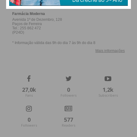
27,0k
0
1,2k
Fans
Followers
Subscribers
0
577
Followers
Readers