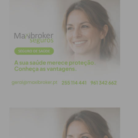
tecnologia
Apesar das mudanças, o saber artesanal nunca
desapareceu totalmente. Pelo contrário, ganhou
um novo prestígio noutros mercados. Há hoje uma
procura crescente por móveis personalizados e
trabalhos de marcenaria fina, especialmente em
setores como:
Hotéis de luxo e resorts:
onde o mobiliário
feito à medida transmite exclusividade e
conforto. Sendo que a família Lobo, Premium
Hotel Interiors, ganhou o negócio de
renovação
dos espaços de descontração da
Emirates
.
Restaurantes e espaços culturais:
que
apostam em decoração autêntica, com