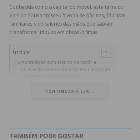
Conhecida como a capital do móvel, esta terra do
Vale do Sousa cresceu à volta de oficinas, fábricas
familiares e do talento das mãos que sabiam
transformar tábuas em obras-primas.
Índice
Uma tradição com séculos de história
Quando o artesanato encontra a tecnologia
O presente e o futuro do setor
No final, é… uma história que se reinventa
Subscreva a newsletter do Imediato
CONTINUAR A LER...
Uma tradição com séculos
de história
TAMBÉM PODE GOSTAR