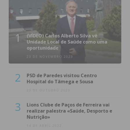
simbólico, é inspirador.
Subscreva a newsletter do
1
(VÍDEO) Carlos Alberto Silva vê
Imediato
Unidade Local de Saúde como uma
oportunidade
Assine nossa newsletter por e-mail e
23 DE NOVEMBRO 2023
obtenha de forma regular a informação
atualizada.
2
PSD de Paredes visitou Centro
Hospital do Tâmega e Sousa
23 DE OUTUBRO 2023
3
Lions Clube de Paços de Ferreira vai
Eu li e concordo com os
termos e
realizar palestra «Saúde, Desporto e
condições
Nutrição»
14 DE ABRIL 2022