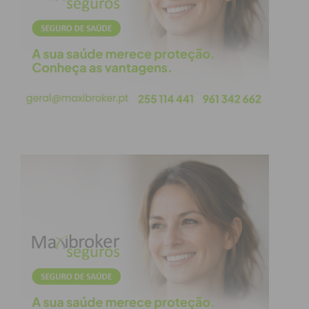
Ferreira,
também os municípios de Matosinhos e
Albufeira foram distinguidos com o mesmo grau de
Sócio de Mérito,
formando o “triângulo de ouro” do
apoio autárquico ao basquetebol luso.
Este reconhecimento surge numa altura em que a
FPB se prepara para novas eleições,
agendadas
para o próximo dia 25 de abril,
deixando Paços de
Ferreira com o selo oficial de parceiro
imprescindível para o futuro da modalidade.
Sabia que:
A Festa Nacional
do Minibasquete em Paços de
Ferreira é considerada um