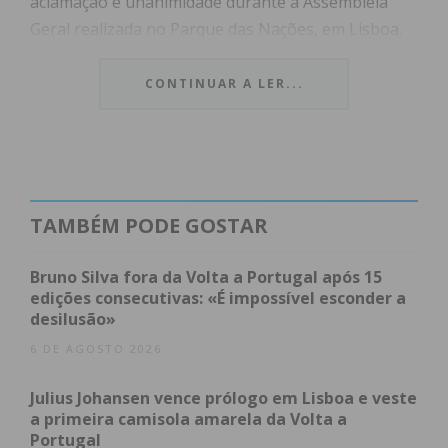
aclamação e unanimidade durante a Assembleia
Geral realizada no Parque das Nações,
em Lisboa.
CONTINUAR A LER...
Índice
O “Berço” da Festa Nacional do Minibasquete
Um ciclo que se fecha com distinção
Subscreva a newsletter do Imediato
O “Berço” da Festa
TAMBÉM PODE GOSTAR
Nacional do Minibasquete
Bruno Silva fora da Volta a Portugal após 15
edições consecutivas: «É impossível esconder a
desilusão»
A atribuição deste título honorífico fundamenta-se
6 DE AGOSTO 2026
no “relevante contributo” que o município tem dado
à modalidade,
com especial enfoque na
Festa
Julius Johansen vence prólogo em Lisboa e veste
Nacional do Minibasquete
.
O evento,
que
a primeira camisola amarela da Volta a
transforma anualmente Paços de Ferreira na
Portugal