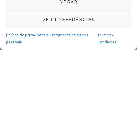
NEGAR
VER PREFERÊNCIAS
Política de privacidade e Tratamento de dados
Termos e
pessoais
Condições
MAIS PARA SI
FACEBOOK
TWITTER
YOUTUBE
INSTAGRAM
READERS