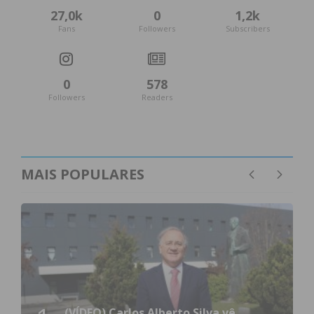
27,0k
0
1,2k
Fans
Followers
Subscribers
0
578
Followers
Readers
MAIS POPULARES
(VÍDEO) Carlos Alberto Silva vê