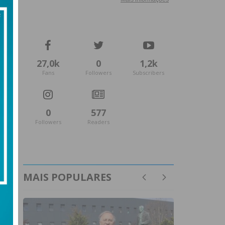
27,0k
0
1,2k
Fans
Followers
Subscribers
0
577
Followers
Readers
MAIS POPULARES