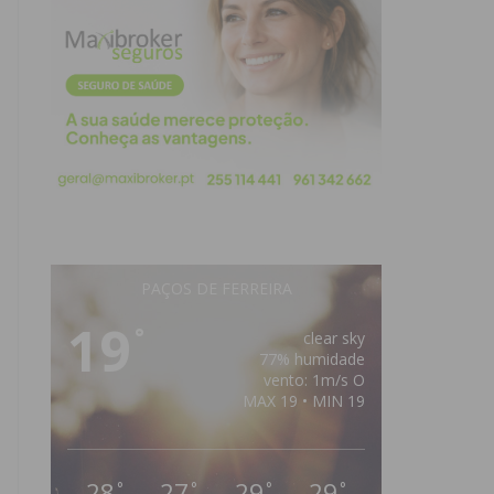
PAÇOS DE FERREIRA
19
°
clear sky
77% humidade
vento: 1m/s O
MAX 19 • MIN 19
28
27
29
29
°
°
°
°