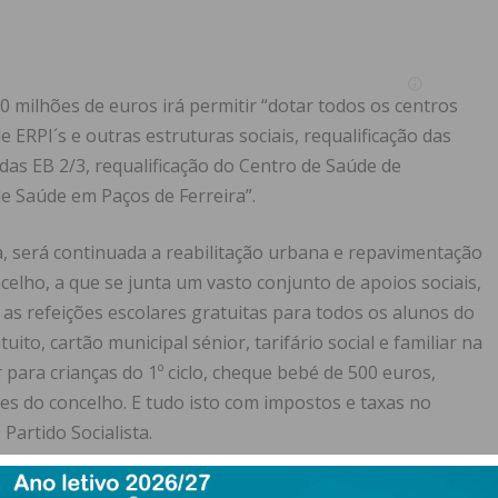
 milhões de euros irá permitir “dotar todos os centros
e ERPI´s e outras estruturas sociais, requalificação das
 das EB 2/3, requalificação do Centro de Saúde de
 Saúde em Paços de Ferreira”.
, será continuada a reabilitação urbana e repavimentação
elho, a que se junta um vasto conjunto de apoios sociais,
as refeições escolares gratuitas para todos os alunos do
uito, cartão municipal sénior, tarifário social e familiar na
ara crianças do 1º ciclo, cheque bebé de 500 euros,
bes do concelho. E tudo isto com impostos e taxas no
artido Socialista.
unicipal de Paços de Ferreira “projeta o concelho para