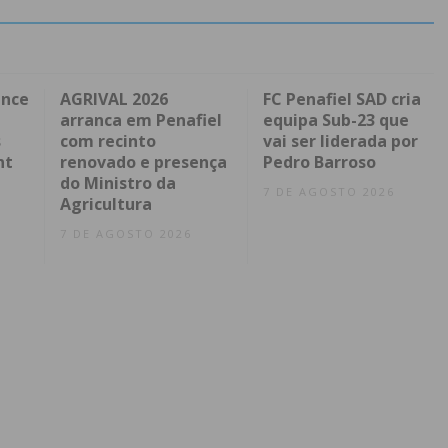
ence
AGRIVAL 2026
FC Penafiel SAD cria
arranca em Penafiel
equipa Sub-23 que
s
com recinto
vai ser liderada por
nt
renovado e presença
Pedro Barroso
do Ministro da
7 DE AGOSTO 2026
Agricultura
7 DE AGOSTO 2026