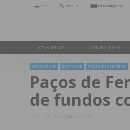
Menu
Pesquisar
Edição Impressa
ATUALIDADE
AUTÁRQUICAS
ATUALIDADE
DESTAQUE
PAÇOS DE FERREIRA
Paços de Fe
de fundos c
POR
29 DE NOVEMBRO 2023