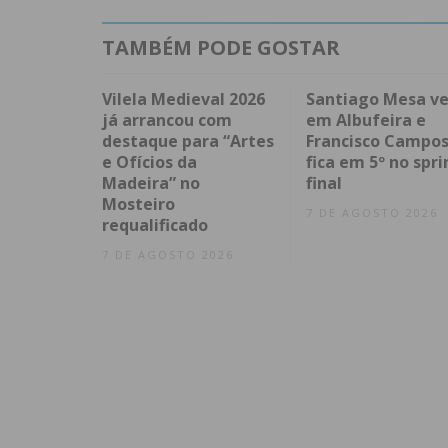
TAMBÉM PODE GOSTAR
Vilela Medieval 2026
Santiago Mesa v
já arrancou com
em Albufeira e
destaque para “Artes
Francisco Campo
e Ofícios da
fica em 5º no spri
Madeira” no
final
Mosteiro
7 DE AGOSTO 2026
requalificado
7 DE AGOSTO 2026