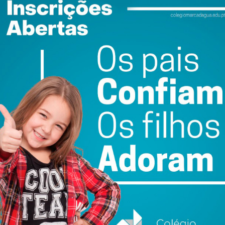
 e desenvolvidos concelhos da região e do país”,
do as suas contas de forma absolutamente exemplar (prazo
erada a autonomia financeira, estamos hoje em condições
vimento social, cultural e económico de excelência, em
os diretos das nossas políticas públicas”.
nifica que os recursos públicos são hoje alocados a
e com impostos mínimos”, refere o atual Presidente da
ewsletter do Imediato
ail e obtenha de forma regular a informação