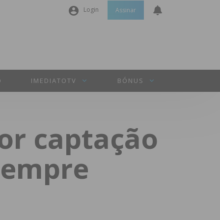
Login
Assinar
Nome de utilizador ou email
*
Senha
*
O
IMEDIATOTV
BÓNUS
Manter sessão
or captação
INICIAR SESSÃO
sempre
Perdeu a sua senha?