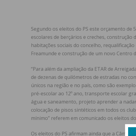
Segundo os eleitos do PS este orçamento de 50
escolares de berçários e creches, construção d
habitações sociais do concelho, requalificação
Freamunde e construção de um novo Centro de
“Para além da ampliação da ETAR de Arreigada
de dezenas de quilómetros de estradas no conc
únicos na região e no país, como são exemplo 
pré-escolar ao 12º ano, transporte escolar grat
água e saneamento, projeto aprender a nadar p
colocação de pisos sintéticos em todos os clu
mínimo” referem em comunicado os eleitos do P
Os eleitos do PS afirmam ainda que a Câmara M