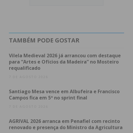
Índice
Condicionamentos de Trânsito
Subscreva a newsletter do Imediato
TAMBÉM PODE GOSTAR
Condicionamentos de Trânsito
Vilela Medieval 2026 já arrancou com destaque
para “Artes e Ofícios da Madeira” no Mosteiro
Devido à logística do evento e à expetativa da
requalificado
afluência de fiéis, a Junta de Freguesia de Paços de
7 DE AGOSTO 2026
Ferreira emitiu um aviso à população sobre
alterações na circulação rodoviária.
Santiago Mesa vence em Albufeira e Francisco
Campos fica em 5º no sprint final
O
trânsito estará condicionado
num perímetro
7 DE AGOSTO 2026
alargado do centro da cidade durante o seguinte
período:
AGRIVAL 2026 arranca em Penafiel com recinto
renovado e presença do Ministro da Agricultura