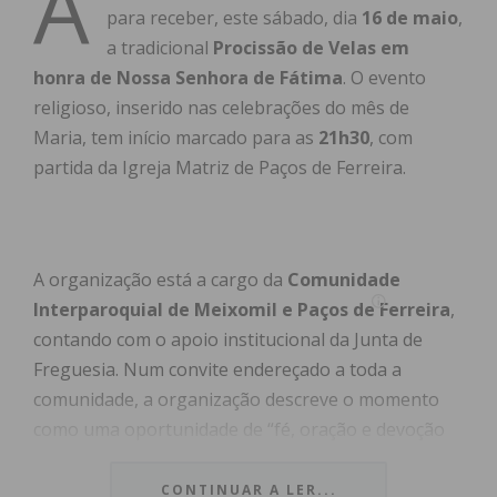
A
para receber, este sábado, dia
16 de maio
,
a tradicional
Procissão de Velas em
honra de Nossa Senhora de Fátima
. O evento
religioso, inserido nas celebrações do mês de
Maria, tem início marcado para as
21h30
, com
partida da Igreja Matriz de Paços de Ferreira.
A organização está a cargo da
Comunidade
Interparoquial de Meixomil e Paços de Ferreira
,
contando com o apoio institucional da Junta de
Freguesia. Num convite endereçado a toda a
comunidade, a organização descreve o momento
como uma oportunidade de “fé, oração e devoção
mariana”, sublinhando o simbolismo de esperança
e conforto associado à figura de Nossa Senhora.
CONTINUAR A LER...