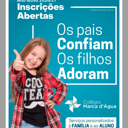
PAÇOS DE FERREIRA
17
°
scattered clouds
88% humidade
vento: 1m/s E
MAX 17 • MIN 17
28
27
28
29
°
°
°
°
SÁB
DOM
SEG
TER
ALTERAR