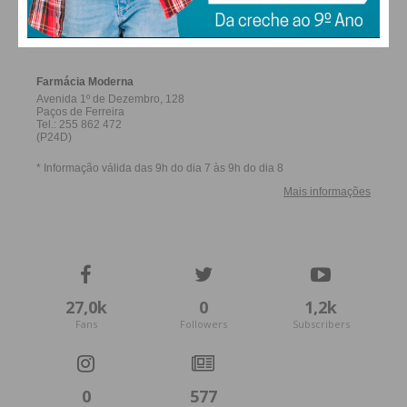
FARMACIAS DE SERVIÇO EM PAÇOS DE
FERREIRA
27,0k
0
1,2k
Fans
Followers
Subscribers
0
577