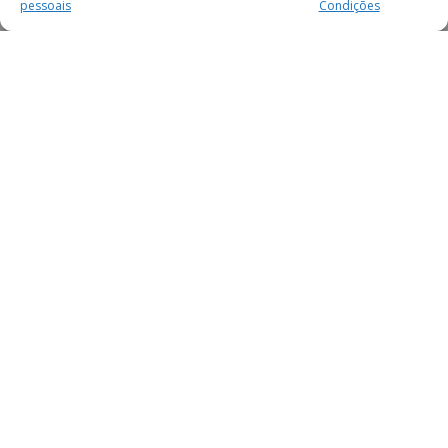
pessoais
Condições
MAIS PARA SI
FACEBOOK
TWITTER
YOUTUBE
INSTAGRAM
READERS
SERVIÇOS
SOBRE NÓS
SECÇÕES