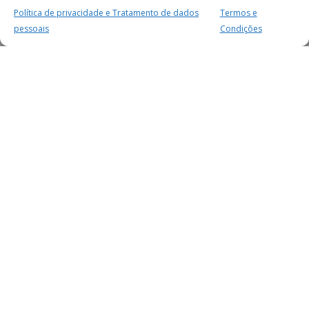
Política de privacidade e Tratamento de dados
Termos e
pessoais
Condições
MAIS PARA SI
FACEBOOK
TWITTER
YOUTUBE
INSTAGRAM
READERS
SERVIÇOS
SOBRE NÓS