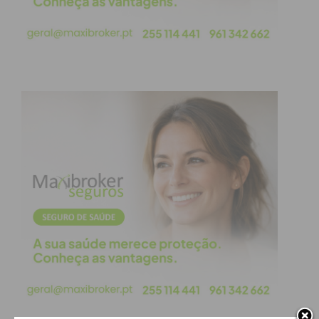
infração para prova inequívoca
.
Uma vez removido, o veículo será depositado em
parque municipal ou de um prestador de serviços
contratado
.
O proprietário será notificado para
levantar a viatura num prazo de
45 dias úteis
.
Caso
exista risco de deterioração que possa
comprometer o valor da venda em hasta pública,
este prazo é encurtado para
30 dias úteis
.
Se o veículo não for reclamado e as devidas taxas
de bloqueamento, remoção e depósito pagas, a
viatura é considerada
abandonada a favor do
Estado ou do Município
.
Estas viaturas poderão
ser posteriormente leiloadas em hasta pública ou
encaminhadas para abate, caso se encontrem em
fim de vida
.