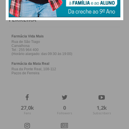
Imediato
FARMACIAS DE SERVIÇO EM PAÇOS DE
Assine nossa newsletter por e-mail e
FERREIRA
obtenha de forma regular a informação
atualizada.
Eu li e concordo com os
termos e
condições
27,0k
0
1,2k
Fans
Followers
Subscribers