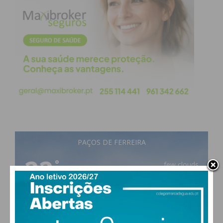
PAÇOS DE FERREIRA
22
°
few clouds
68% humidade
vento: 1m/s O
MAX 22 • MIN 22