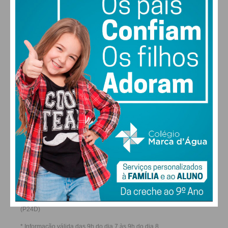
22
28
27
29
°
°
°
°
SEX
SÁB
DOM
SEG
ALTERAR
FARMACIAS DE SERVIÇO EM PAÇOS DE
FERREIRA