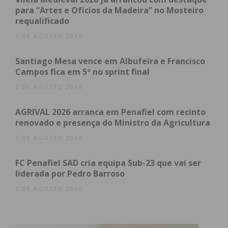
acolhimento e da vivência do amor de Deus, em
para “Artes e Ofícios da Madeira” no Mosteiro
requalificado
linha com o tema do encontro. No fim da
celebração, foi feita a consagração das famílias,
7 DE AGOSTO 2026
momento especialmente emotivo, ainda mais neste
Santiago Mesa vence em Albufeira e Francisco
ano jubilar.
Campos fica em 5º no sprint final
7 DE AGOSTO 2026
Terminada a celebração, a tarde seguiu com
momentos de animação musical e de dança,
AGRIVAL 2026 arranca em Penafiel com recinto
promovidos por grupos locais. “Este foi um
renovado e presença do Ministro da Agricultura
Encontro de famílias, com as famílias e para as
7 DE AGOSTO 2026
famílias, onde todos sem exceção tiveram lugar.
Uma iniciativa a repetir, de forma a impulsionar a
FC Penafiel SAD cria equipa Sub-23 que vai ser
vivência de uma Igreja que é na sua essência, uma
liderada por Pedro Barroso
comunidade de famílias”, refere a organização.
7 DE AGOSTO 2026