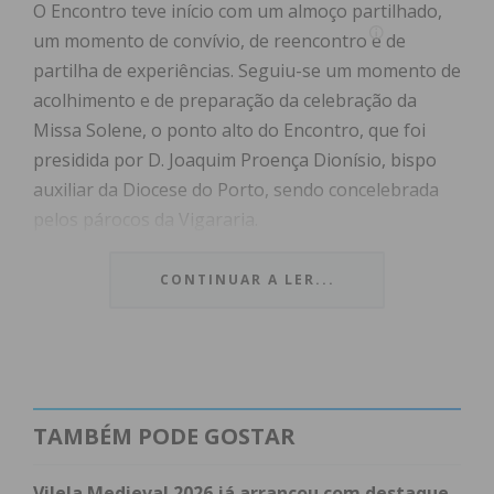
O Encontro teve início com um almoço partilhado,
um momento de convívio, de reencontro e de
partilha de experiências. Seguiu-se um momento de
acolhimento e de preparação da celebração da
Missa Solene, o ponto alto do Encontro, que foi
presidida por D. Joaquim Proença Dionísio, bispo
auxiliar da Diocese do Porto, sendo concelebrada
pelos párocos da Vigararia.
As paróquias da Vigararia estiveram representadas
CONTINUAR A LER...
pelas respetivas cruzes paroquiais e estandartes,
simbolizando cada uma das comunidades
presentes. Participaram na ação litúrgica um
número significativo de acólitos e um grupo coral,
formado por famílias, especialmente para a
TAMBÉM PODE GOSTAR
ocasião. Na sua homilia, o prelado reforçou o papel
importante das famílias como espaço de
Vilela Medieval 2026 já arrancou com destaque