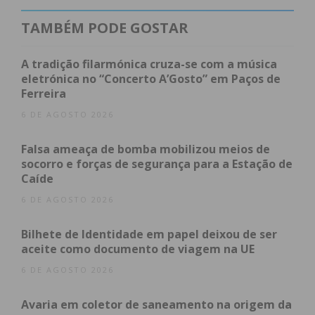
TAMBÉM PODE GOSTAR
A tradição filarmónica cruza-se com a música
Subscreva a newsletter do
eletrónica no “Concerto A’Gosto” em Paços de
Ferreira
Imediato
6 DE AGOSTO 2026
Assine nossa newsletter por e-mail e
Falsa ameaça de bomba mobilizou meios de
obtenha de forma regular a informação
socorro e forças de segurança para a Estação de
atualizada.
Caíde
6 DE AGOSTO 2026
Bilhete de Identidade em papel deixou de ser
aceite como documento de viagem na UE
Eu li e concordo com os
termos e
6 DE AGOSTO 2026
condições
Avaria em coletor de saneamento na origem da