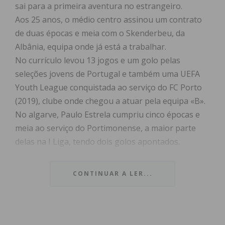
sai para a primeira aventura no estrangeiro.
Aos 25 anos, o médio centro assinou um contrato
de duas épocas e meia com o Skenderbeu, da
Albânia, equipa onde já está a trabalhar.
No currículo levou 13 jogos e um golo pelas
seleções jovens de Portugal e também uma UEFA
Youth League conquistada ao serviço do FC Porto
(2019), clube onde chegou a atuar pela equipa «B».
No algarve, Paulo Estrela cumpriu cinco épocas e
meia ao serviço do Portimonense, a maior parte
delas na I Liga, tendo dois golos apontados.
O Skenderbeu, apesar de ser uma equipa com
tradições no futebol albanês, ocupa atualmente o
CONTINUAR A LER...
último lugar da classificação na Liga, a dezanove
pontos do líder Dínamo de Tirana.