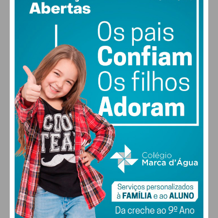
29
47% humidade
vento: 4m/s O
MAX 29 • MIN 28
29
30
29
27
°
°
°
°
QUI
SEX
SÁB
DOM
ALTERAR
FARMACIAS DE SERVIÇO EM PAÇOS DE
FERREIRA