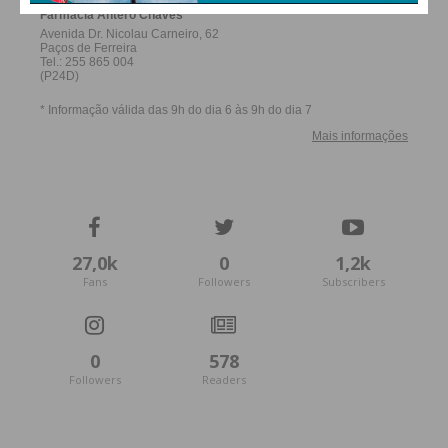
27,0k
0
1,2k
Fans
Followers
Subscribers
0
578
Followers
Readers