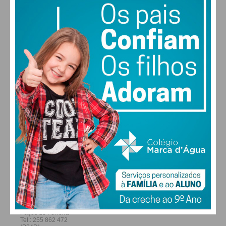
22
28
27
29
°
°
°
°
SEX
SÁB
DOM
SEG
ALTERAR
FARMACIAS DE SERVIÇO EM PAÇOS DE
FERREIRA