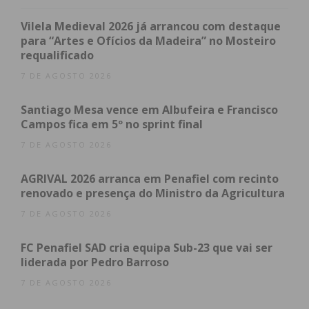
operações destas entidades. O reconhecimento e
apoio a quem está na linha da frente é
Vilela Medieval 2026 já arrancou com destaque
fundamental, especialmente em momentos de crise.
para “Artes e Ofícios da Madeira” no Mosteiro
requalificado
Com esta doação, queremos expressar a nossa
profunda gratidão pelo papel indispensável que os
7 DE AGOSTO 2026
bombeiros desempenham no nosso país.”
Santiago Mesa vence em Albufeira e Francisco
Campos fica em 5º no sprint final
7 DE AGOSTO 2026
Subscreva a newsletter do
Imediato
AGRIVAL 2026 arranca em Penafiel com recinto
renovado e presença do Ministro da Agricultura
7 DE AGOSTO 2026
Assine nossa newsletter por e-mail e
obtenha de forma regular a informação
FC Penafiel SAD cria equipa Sub-23 que vai ser
atualizada.
liderada por Pedro Barroso
7 DE AGOSTO 2026