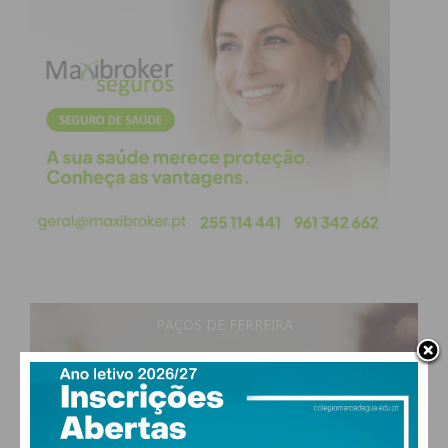
PAÇOS DE FERREIRA
21
°
clear sky
71% humidade
vento: 1m/s O
MAX 21 • MIN 21