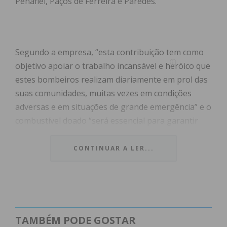
Penafiel, Paços de Ferreira e Paredes.
Segundo a empresa, “esta contribuição tem como
objetivo apoiar o trabalho incansável e heróico que
estes bombeiros realizam diariamente em prol das
suas comunidades, muitas vezes em condições
adversas e em situações de grande emergência” e o
combustível doado “será essencial para garantir
que as corporações continuem a desempenhar as
suas funções com a eficiência e prontidão que as
CONTINUAR A LER...
caracterizam”.
Segundo Graça Leite, Directora de Marketing da OZ
Energia, “Acreditamos que estes gestos
significativos marcam a diferença no dia a dia e nas
TAMBÉM PODE GOSTAR