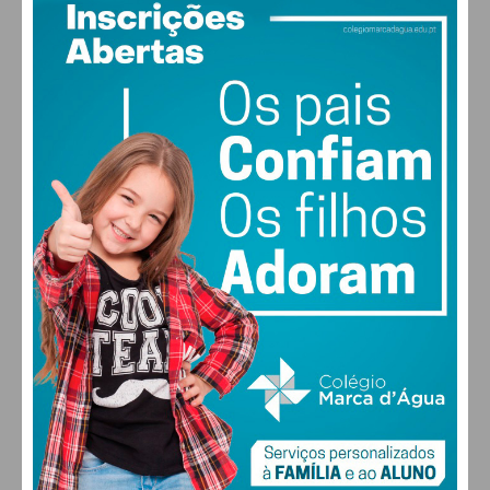
PAÇOS DE FERREIRA
27
°
clear sky
48% humidade
vento: 2m/s O
MAX 27 • MIN 27
30
28
28
29
°
°
°
°
SEX
SÁB
DOM
SEG
ALTERAR
FARMACIAS DE SERVIÇO EM PAÇOS DE