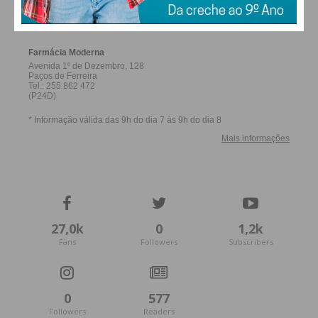
FERREIRA
27,0k
0
1,2k
Fans
Followers
Subscribers
0
577
Followers
Readers