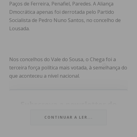
Paços de Ferreira, Penafiel, Paredes. A Aliança
Dmocrática apenas foi derrotada pelo Partido
Socialista de Pedro Nuno Santos, no concelho de
Lousada.
Nos concelhos do Vale do Sousa, o Chega foi a
terceira força política mais votada, à semelhança do
que aconteceu a nível nacional.
Subscreva a newsletter do
Imediato
CONTINUAR A LER...
Assine nossa newsletter por e-mail e