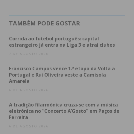
obtenha de forma regular a informação
atualizada.
TAMBÉM PODE GOSTAR
Corrida ao futebol português: capital
estrangeiro já entra na Liga 3 e atrai clubes
Eu li e concordo com os
termos e
7 DE AGOSTO 2026
condições
Francisco Campos vence 1.ª etapa da Volta a
Portugal e Rui Oliveira veste a Camisola
Amarela
6 DE AGOSTO 2026
A tradição filarmónica cruza-se com a música
eletrónica no “Concerto A’Gosto” em Paços de
Ferreira
6 DE AGOSTO 2026