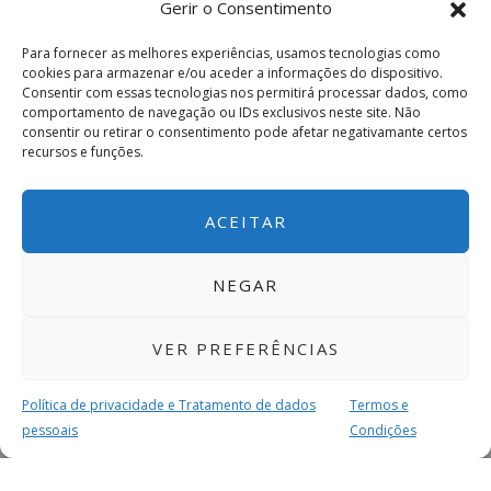
Gerir o Consentimento
GDR
Para fornecer as melhores experiências, usamos tecnologias como
cookies para armazenar e/ou aceder a informações do dispositivo.
Consentir com essas tecnologias nos permitirá processar dados, como
Soalhães
GRD Rans
comportamento de navegação ou IDs exclusivos neste site. Não
consentir ou retirar o consentimento pode afetar negativamante certos
recursos e funções.
2 – 0
Os
F.C.
ACEITAR
Pienses
Paço de Sousa
NEGAR
0 – 2
VER PREFERÊNCIAS
Política de privacidade e Tratamento de dados
Termos e
pessoais
Condições
ADC Lodares
GDCSS Castelões
MAIS PARA SI