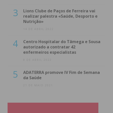
A.D.C.
3
Lions Clube de Paços de Ferreira vai
B
realizar palestra «Saúde, Desporto e
Nutrição»
Frazão
14 DE ABRIL 2022
2 – 2
4
Centro Hospitalar do Tâmega e Sousa
autorizado a contratar 42
enfermeiros especialistas
8 DE ABRIL 2022
A.D. Campo
Codessos
Lírio
5
ADATERRA promove IV Fim de Semana
0 – 2
da Saúde
21 DE MAIO 2021
AD
A.J.M. Lamoso
Refojos
B