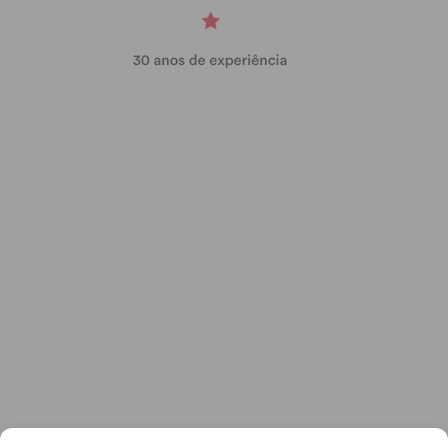
Casa
Resultado
Visitante
AD Várzea FC B
3 – 2
Rio
Mau FC
4 – 1
AR
A.C.
Tuías
Croca
2 – 2