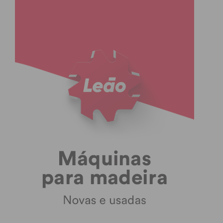
2 – 2
SC Vilar Pinheiro
C.D. Leões da
Seroa
CD Sobrado
ADI
C.R.C. 1º Maio
Figueiró
2ª Divisão Série 3 – Jornada 26