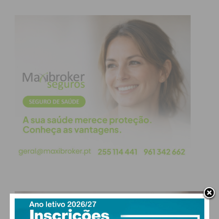
Divisão de Honra Apuramento
de Campeão – Jornada 5
Casa
Resultado
Visitante
2 – 0
Leça do Balio
Citânia de
Sanfins
1 – 0
Águias de Eiriz
PAÇOS DE FERREIRA