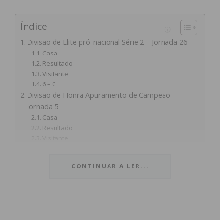
Índice
Divisão de Elite pró-nacional Série 2 – Jornada 26
Casa
Resultado
Visitante
6 – 0
Divisão de Honra Apuramento de Campeão –
Jornada 5
Casa
Resultado
Visitante
2 – 0
1 – 0
CONTINUAR A LER...
Divisão de Honra Manutenção série 4 – Jornada 5
Casa
Resultado
Visitante
1 – 1