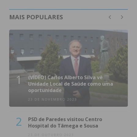
S.
MAIS POPULARES
Vicente Irivo
FC Boelhe
2ª Divisão Série 2 – Jornada 26
Casa
Resultado
Visitante
1
(VÍDEO) Carlos Alberto Silva vê
Unidade Local de Saúde como uma
4 – 1
oportunidade
23 DE NOVEMBRO 2023
2
PSD de Paredes visitou Centro
Monte Córdova
C.C.R. Raimonda
Hospital do Tâmega e Sousa
S.C. Freamunde
1 – 2
23 DE OUTUBRO 2023