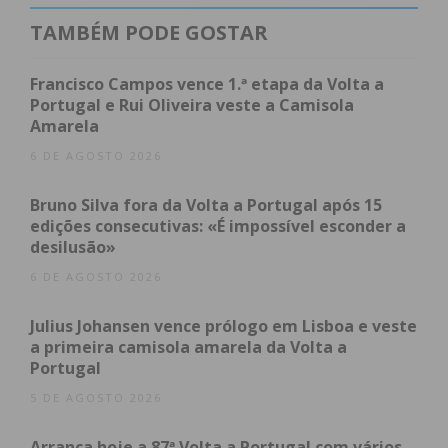
3 – 2
1.ª Divisão Série 2 – Jornada 23
TAMBÉM PODE GOSTAR
Casa
Resultado
Francisco Campos vence 1.ª etapa da Volta a
Visitante
Portugal e Rui Oliveira veste a Camisola
1 – 5
Amarela
1 – 0
2ª Divisão Série 2 – Jornada 26
6 DE AGOSTO 2026
Casa
Resultado
Bruno Silva fora da Volta a Portugal após 15
Visitante
edições consecutivas: «É impossível esconder a
4 – 1
desilusão»
1 – 2
6 DE AGOSTO 2026
2 – 2
0 – 2
Julius Johansen vence prólogo em Lisboa e veste
2 – 2
a primeira camisola amarela da Volta a
ADI
Portugal
2ª Divisão Série 3 – Jornada 26
Casa
5 DE AGOSTO 2026
Resultado
Visitante
Arranca hoje a 87ª Volta a Portugal com vários