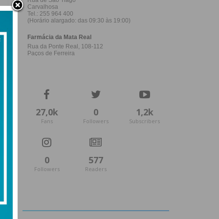
27,0k
0
1,2k
Fans
Followers
Subscribers
0
577
Followers
Readers