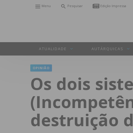
Menu
Pesquisar
Edição Impressa
ATUALIDADE
AUTÁRQUICAS
OPINIÃO
Os dois sis
(Incompetên
destruição 