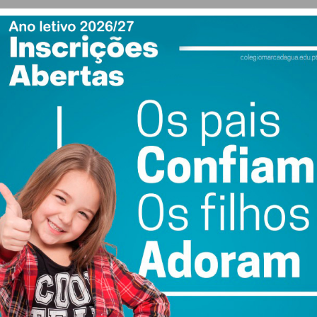
rnos liderados pelo partido socialista são avessos a que
ntidades privadas competentes e com provas dadas. Mesmo
os nas urgências, as cirurgias sejam feitas a tempo e
 gestão é privada, estão contra. E, por isso, acabam com
nde rapidamente o caos se instalou.
rivados nos hospitais da rede pública do SNS, leva a que
erem tratados pelos privados, nas suas redes que
cionais de saúde. Um, o público, para os pobres e
e. Outro, para as classes mais favorecidas, que têm
rivados.
tido que criou o sistema nacional de saúde, agora, por