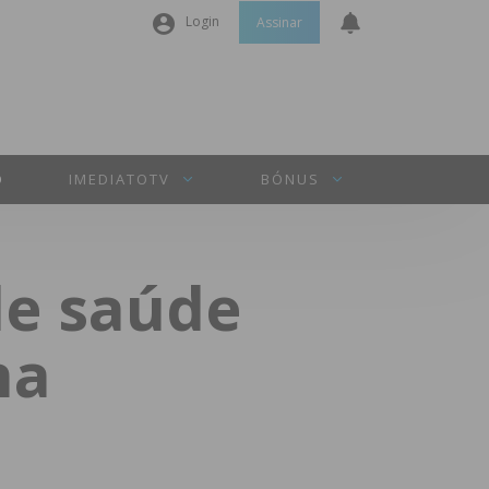
Login
Assinar
Nome de utilizador ou email
*
Senha
*
O
IMEDIATOTV
BÓNUS
Manter sessão
de saúde
INICIAR SESSÃO
na
Perdeu a sua senha?