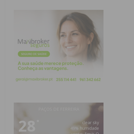
PAÇOS DE FERREIRA
28
°
clear sky
49% humidade
vento: 5m/s O