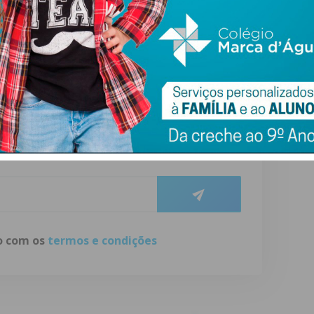
 o sistema nacional de saúde que criou. De manhã, diz ser
idos, e à tarde impede-os de cuidar da saúde.
ewsletter do Imediato
ail e obtenha de forma regular a informação
atualizada.
do com os
termos e condições