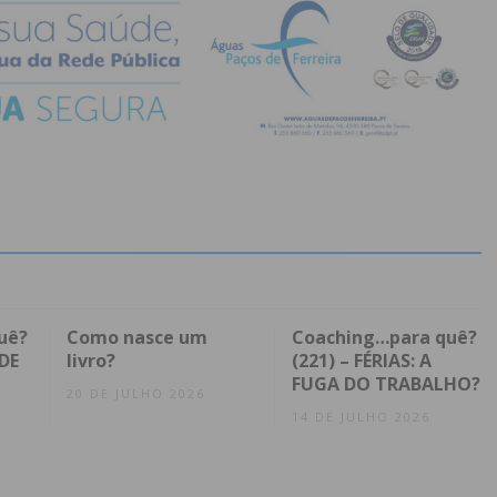
uê?
Como nasce um
Coaching…para quê?
DE
livro?
(221) – FÉRIAS: A
FUGA DO TRABALHO?
20 DE JULHO 2026
14 DE JULHO 2026