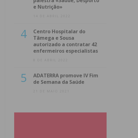
palestra «Saúde, Desporto
e Nutrição»
14 DE ABRIL 2022
4
Centro Hospitalar do
Tâmega e Sousa
autorizado a contratar 42
enfermeiros especialistas
8 DE ABRIL 2022
5
ADATERRA promove IV Fim
de Semana da Saúde
21 DE MAIO 2021