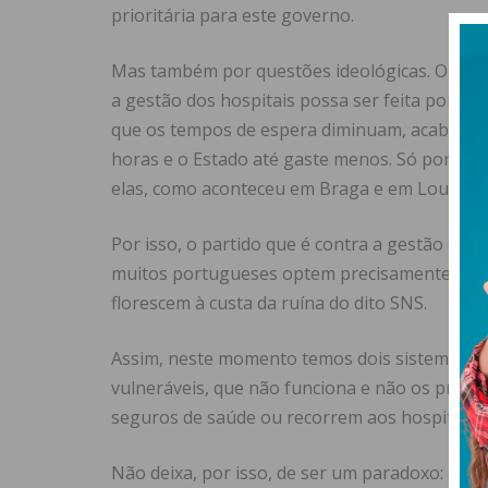
prioritária para este governo.
Mas também por questões ideológicas. Os gove
a gestão dos hospitais possa ser feita por e
que os tempos de espera diminuam, acabe o ca
horas e o Estado até gaste menos. Só porque a
elas, como aconteceu em Braga e em Loures, o
Por isso, o
partido que é contra a gestão dos p
muitos portugueses optem precisamente por s
florescem à custa da ruína do dito SNS.
Assim, neste momento
temos dois sistemas na
vulneráveis, que não funciona e não os proteg
seguros de saúde ou recorrem aos hospitais p
Não deixa, por
isso, de ser um paradoxo: o par