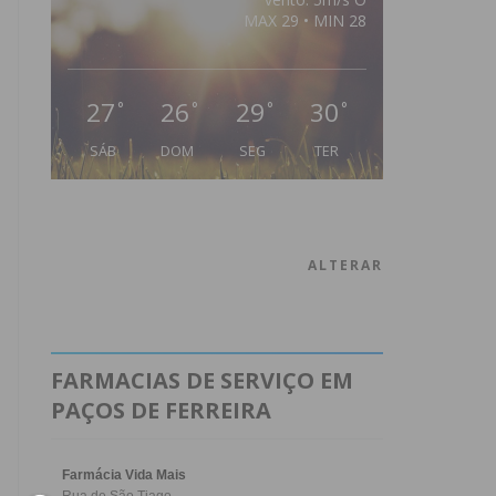
MAX 29 • MIN 28
27
26
29
30
°
°
°
°
SÁB
DOM
SEG
TER
ALTERAR
FARMACIAS DE SERVIÇO EM
PAÇOS DE FERREIRA