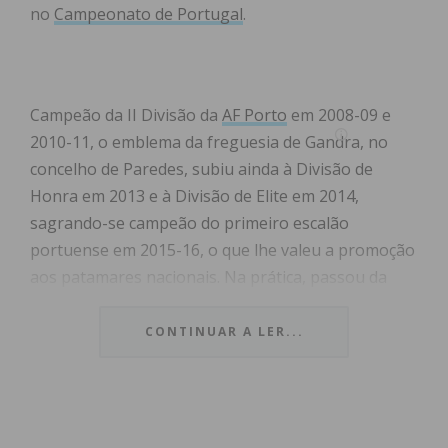
no
Campeonato de Portugal
.
Campeão da II Divisão da
AF Porto
em 2008-09 e
2010-11, o emblema da freguesia de Gandra, no
concelho de Paredes, subiu ainda à Divisão de
Honra em 2013 e à Divisão de Elite em 2014,
sagrando-se campeão do primeiro escalão
portuense em 2015-16, o que lhe valeu a promoção
aos patamares nacionais. Na prática, passou da
sétima à terceira divisão na hierarquia do futebol
português em cinco anos, entre 2011 e 2016.
CONTINUAR A LER...
Vale por isso a pena recordar os dez futebolistas
com mais jogos pelo Aliança de Gandra
no
Campeonato de Portugal
.