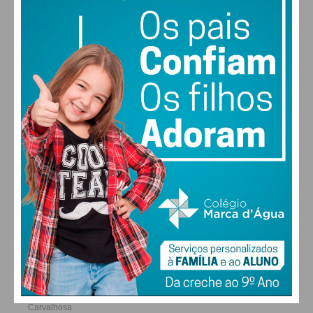
voltou a vestir a camisola do Aliança de Gandra
entre janeiro de 2022 e abril de 2023, desta feita
nos distritais da
AF Porto
.
26
28
30
31
°
°
°
°
DOM
SEG
TER
QUA
Marco André (29 jogos)
Lateral/médio direito natural de Paços de Ferreira e
formado no
Paços de Ferreira
, representou clubes
ALTERAR
como Rebordosa, Aliados Lordelo,
Gondomar,
Famalicão
,
Desp. Aves
,
AD
Oliveirense
e
Fafe
antes de assinar pelo Aliança de
Gandra no verão de 2017.
FARMACIAS DE SERVIÇO EM PAÇOS DE
FERREIRA
Na única temporada que passou no clube
participou em 29 partidas (27 a titular)
no
Campeonato de Portugal
e apontou três golos,
diante de
Trofense
,
Pedras Rubras
e
Sanjoanense
,