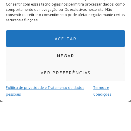
titular) e dois golos no
Campeonato de Portugal
,
Consentir com essas tecnologias nos permitirá processar dados, como
mostrando-se impotente para impedir a
comportamento de navegação ou IDs exclusivos neste site. Não
consentir ou retirar o consentimento pode afetar negativamante certos
despromoção aos distritais da
AF Porto
em 2017-18.
recursos e funções.
Após a descida de divisão mudou-se para o Sp.
Espinho, mas voltou a vestir a camisola do Aliança
ACEITAR
de Gandra em 2019-20.
Bruninho (42 jogos)
NEGAR
Defesa lateral natural de Paredes, fez toda a
VER PREFERÊNCIAS
formação e os primeiros anos de sénior
no
Paredes
, tendo ainda passado pelo Rebordosa
Política de privacidade e Tratamento de dados
Termos e
antes de ingressar no Aliança de Gandra no verão
pessoais
Condições
de 2015.
MAIS PARA SI
Se na primeira época nos gandrenses contribuiu
para a conquista do título máximo de campeão