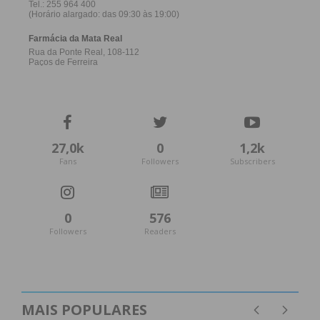
insuficientes para impedir a despromoção aos
distritais da
AF Porto
.
Após a descida de divisão mudou-se para
o
Tirsense
.
Marcelo (39 jogos)
Defesa central nascido em Valongo, passou por
27,0k
0
1,2k
clubes como Vilarinho, Ermesinde,
Sobrado
, Campo
Fans
Followers
Subscribers
e Valonguense antes de ingressar no Aliança de
Gandra no verão de 2012, na altura para jogar na I
0
576
Divisão da
AF Porto
, o terceiro escalão distrital e o
Followers
Readers
sexto na hierarquia do futebol nacional.
Após a promoção à Divisão de Honra em 2012-13 e
à Divisão de Elite em 2013-14, sagrou-se campeão
MAIS POPULARES
distrital do patamar maior do futebol portuense em