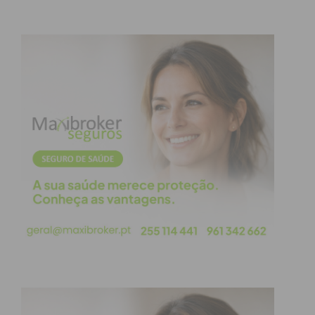
– 1859 contra 987.
Lateral direito formado no Aliança de Gandra,
transitou para a equipa principal em 2016.
Nas duas primeiras épocas enquanto sénior
amealhou 29 jogos (21 a titular) no
Campeonato de
Portugal
entre 2016 e 2018, mostrando-se
impotente para impedir a despromoção aos
distritais da
AF Porto
.
Após a descida de divisão permaneceu mais dois
anos no clube, rumando depois ao Rebordosa.
Joel (29 jogos)