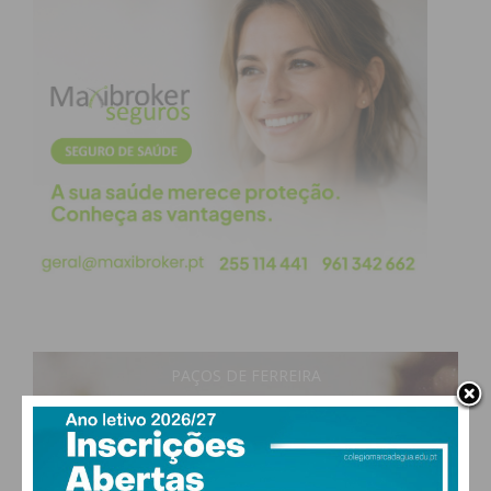
Disputou o mesmo número de jogos de Ricardo
Barros e Edgar Teixeira, mas amealhou mais
minutos em campo: 2119.
Médio ofensivo/extremo formado no
Paços de
Ferreira
, passou por clubes como Nelas,
Ermesinde,
Santa Eulália
, Rebordosa, Aliados
Lordelo,
Amarante
,
Cinfães
e
Paredes
antes de
ingressar no Aliança de Gandra no verão de
2016.Na única temporada dessa sua primeira
passagem pelo emblema gandrense atuou em 29
partidas (25 a titular) no
Campeonato de Portugal
e
PAÇOS DE FERREIRA
apontou quatro golos, diante de
Pedras
17
°
Rubras
,
Amarante
e
Camacha
(dois), ajudando a
clear sky
93% humidade
equipa a assegurar a permanência.
vento: 0m/s E
No verão de 2017 regressou ao
Paredes
, mas
MAX 19 • MIN 17