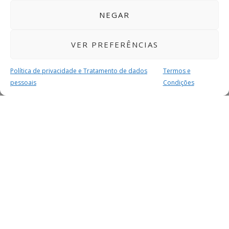
NEGAR
VER PREFERÊNCIAS
Política de privacidade e Tratamento de dados
Termos e
pessoais
Condições
MAIS PARA SI
FACEBOOK
TWITTER
YOUTUBE
INSTAGRAM
READERS