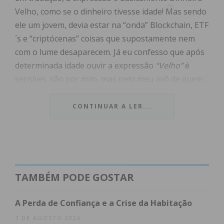
Velho, como se o dinheiro tivesse idade! Mas sendo
ele um jovem, devia estar na “onda” Blockchain, ETF
´s e “criptócenas” coisas que supostamente nem
com o lume desaparecem. Já eu confesso que após
determinada idade ouvir a expressão
“Velho”
é
sensível, não por mim, mas pelo meu avô de quem
gosto muito e os seus 96 anos que são uma alegria
imensa para toda a família! Segundo, falar em
CONTINUAR A LER...
“Dinheiro”
numa fase económica pujante, com
pleno emprego, com o mercado imobiliário ao
rubro e resultados históricos na banca… fico
sempre com a sensação que podia e devia ter mais!
TAMBÉM PODE GOSTAR
Segundo os novos Gurus é possível que, eu,
sozinho, se acordasse as 6 da manhã, se meditasse
A Perda de Confiança e a Crise da Habitação
30 minutos, se fizesse uns 21 quilómetros a 4,30
7 DE AGOSTO 2026