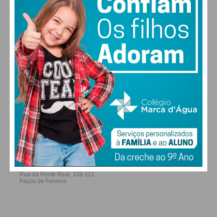
Imediato
ALTERAR
Assine nossa newsletter por e-mail e
obtenha de forma regular a informação
atualizada.
FARMACIAS DE SERVIÇO EM PAÇOS DE
FERREIRA
Eu li e concordo com os
termos e
condições