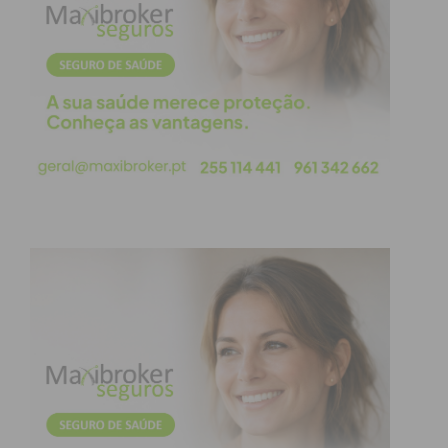
simples e o adequado, isso é muito mais que ser
básico e muito diferente de ser excêntrico. No
fundo a nossa vida é também esse desafio, não nos
limitarmos ao básico, procurar metas que nos
desafiem, potenciar o melhor de nós, potenciar o
melhor que nos rodeia indo além do básico, sem
ultrapassar as barreiras do exagero e isso é
complexamente simples.
E no meio de tudo isto, eu concluí que os Sindicatos
são
Old Money
! Eles para cumprirem o seu papel
devem estar entre o simples e o adequado, talvez
por isso também sejam intemporais! O governo
falhou o acordo de concertação social, algo que era
expectável e até aceitável, já as justificações e os
comentários que se geraram posteriormente não
auguram nada de bom para as gerações futuras. A