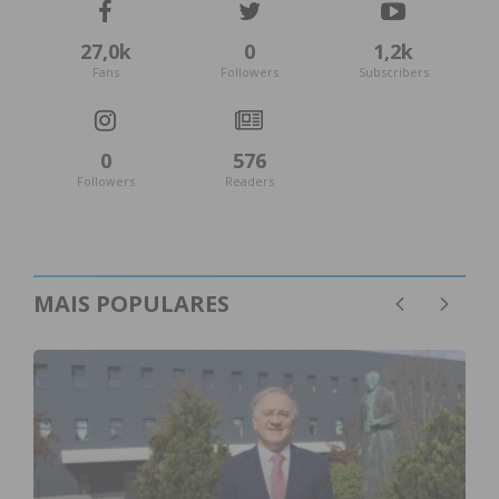
27,0k
0
1,2k
Fans
Followers
Subscribers
0
576
Followers
Readers
MAIS POPULARES