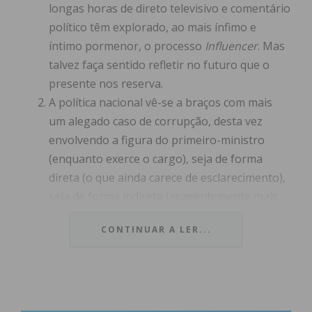
longas horas de direto televisivo e comentário
político têm explorado, ao mais ínfimo e
íntimo pormenor, o processo
Influencer
. Mas
talvez faça sentido refletir no futuro que o
presente nos reserva.
A política nacional vê-se a braços com mais
um alegado caso de corrupção, desta vez
envolvendo a figura do primeiro-ministro
(enquanto exerce o cargo), seja de forma
direta (o que ainda carece de esclarecimento),
seja de forma indireta (aparentemente mais
sustentada, de acordo com os
CONTINUAR A LER...
desenvolvimentos apresentados até à data de
escrita deste artigo). Venha a provar-se ou
não os crimes imputados aos diferentes
atores políticos envolvidos certo é que o
Governo, e consequentemente, o PS, sai com