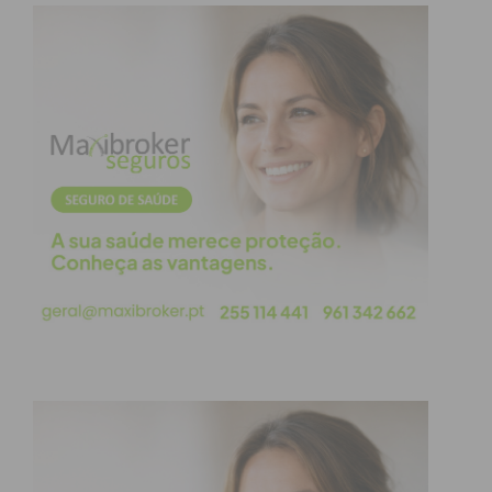
sedenta de vingança depois de um resultado
eleitoral inesperado para o PS nas últimas
eleições. Nenhum partido da oposição, à
esquerda e à direita, conseguiu digerir o seu
fracasso eleitoral de janeiro de 2022, após 6
anos de um governo desgastado com
trapalhadas, uma pandemia e soluções
políticas adiadas. Vêm agora uma
oportunidade que nem sabem bem o que
fazer com ela. A impreparação da oposição é
evidente, entre a falta de alternativa e
projetos políticos, à fraqueza das lideranças.
No PS preparam-se as hordas para um
combate entre uma ala mais à esquerda e
uma ala mais ao centro, em que todos se
querem mostrar mais sérios que outros,
distanciando-se de António Costa, qual Pilatos