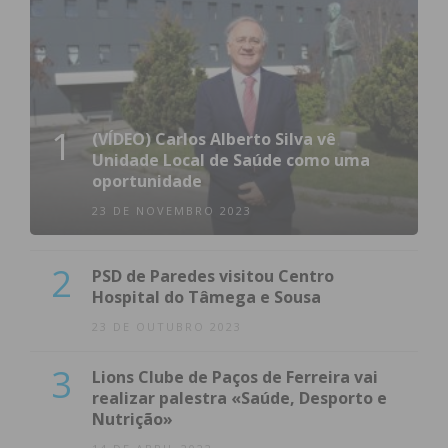
Imediato
Assine nossa newsletter por e-mail e
obtenha de forma regular a informação
1
atualizada.
(VÍDEO) Carlos Alberto Silva vê
Unidade Local de Saúde como uma
oportunidade
23 DE NOVEMBRO 2023
Eu li e concordo com os
termos e
2
PSD de Paredes visitou Centro
condições
Hospital do Tâmega e Sousa
23 DE OUTUBRO 2023
3
Lions Clube de Paços de Ferreira vai
realizar palestra «Saúde, Desporto e
Nutrição»