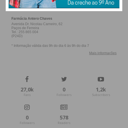
FERREIRA
27,0k
0
1,2k
Fans
Followers
Subscribers
0
578
Followers
Readers