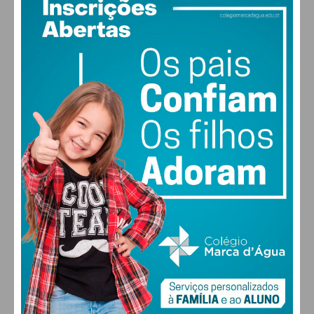
PAÇOS DE FERREIRA
28
°
clear sky
51% humidade
vento: 3m/s ONO
MAX 28 • MIN 28
30
30
29
28
°
°
°
°
QUI
SEX
SÁB
DOM
ALTERAR
FARMACIAS DE SERVIÇO EM PAÇOS DE