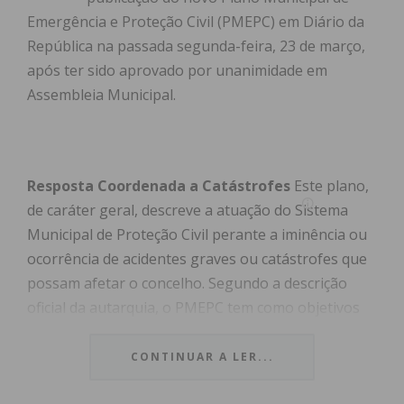
Emergência e Proteção Civil (PMEPC) em Diário da
República na passada segunda-feira, 23 de março,
após ter sido aprovado por unanimidade em
Assembleia Municipal.
Resposta Coordenada a Catástrofes
Este plano,
de caráter geral, descreve a atuação do Sistema
Municipal de Proteção Civil perante a iminência ou
ocorrência de acidentes graves ou catástrofes que
possam afetar o concelho. Segundo a descrição
oficial da autarquia, o PMEPC tem como objetivos
centrais a minimização de danos, o
restabelecimento rápido da normalidade e a
CONTINUAR A LER...
definição clara das estruturas de comando e