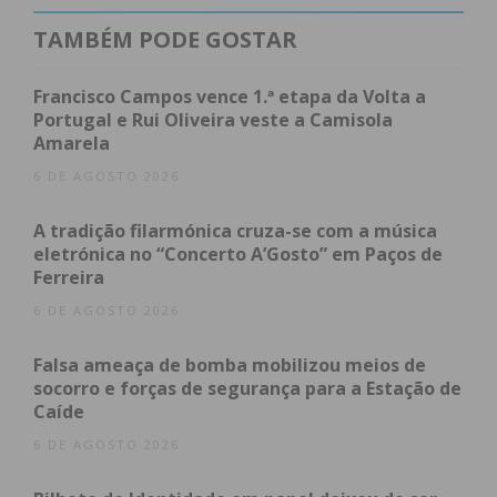
TAMBÉM PODE GOSTAR
Francisco Campos vence 1.ª etapa da Volta a
Portugal e Rui Oliveira veste a Camisola
Amarela
Subscreva a newsletter do
6 DE AGOSTO 2026
Imediato
A tradição filarmónica cruza-se com a música
eletrónica no “Concerto A’Gosto” em Paços de
Assine nossa newsletter por e-mail e
Ferreira
obtenha de forma regular a informação
6 DE AGOSTO 2026
atualizada.
Falsa ameaça de bomba mobilizou meios de
socorro e forças de segurança para a Estação de
Caíde
6 DE AGOSTO 2026
Eu li e concordo com os
termos e