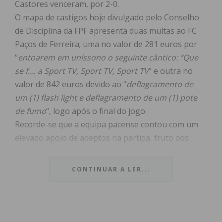
Castores venceram, por 2-0.
O mapa de castigos hoje divulgado pelo Conselho
de Disciplina da FPF apresenta duas multas ao FC
Paços de Ferreira; uma no valor de 281 euros por
“
entoarem em uníssono o seguinte cântico: “Que
se f…. a Sport TV, Sport TV, Sport TV
” e outra no
valor de 842 euros devido ao “
deflagramento de
um (1) flash light e deflagramento de um (1) pote
de fumo
“, logo após o final do jogo.
Recorde-se que a equipa pacense contou com um
elevado apoio de adeptos na partida, fruto dos
cinco autocarros que a direção disponibilizou de
forma gratuita para a ida ao Jamor e que incluíam a
CONTINUAR A LER...
oferta do bilhete para o jogo. Um custo elevado ao
qual se somam mais 1123 euros em multas, pois os
seus adeptos são reincidentes no comportamento
esta temporada.