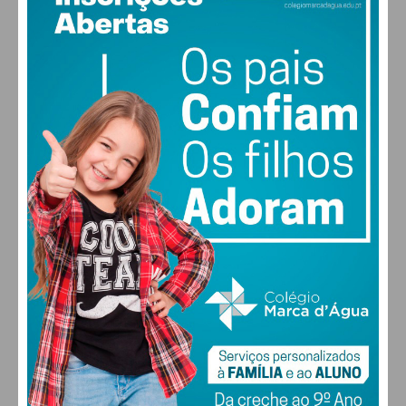
18
°
clear sky
84% humidade
vento: 1m/s ESE
MAX 18 • MIN 18
30
28
27
29
°
°
°
°
SEX
SÁB
DOM
SEG
ALTERAR
FARMACIAS DE SERVIÇO EM PAÇOS DE
FERREIRA