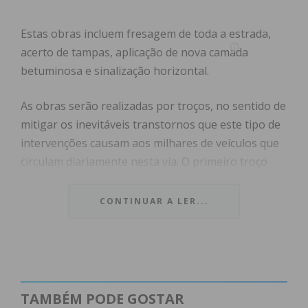
Estas obras incluem fresagem de toda a estrada,
acerto de tampas, aplicação de nova camada
betuminosa e sinalização horizontal.
As obras serão realizadas por troços, no sentido de
mitigar os inevitáveis transtornos que este tipo de
intervenções causam aos milhares de veículos que
circulam diariamente nesta via. O primeiro troço
desta empreitada será entre a rotunda do
restaurante Charrua e a rotunda junto ao
CONTINUAR A LER...
supermercado Mercadona, na cidade de Paços de
Ferreira, prosseguindo depois os trabalhos na
restante via, ao longo das freguesias de Meixomil,
Frazão e Seroa.
TAMBÉM PODE GOSTAR