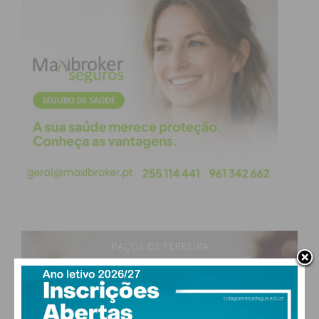
PAÇOS DE FERREIRA
17
°
clear sky
93% humidade
vento: 0m/s E
MAX 19 • MIN 17