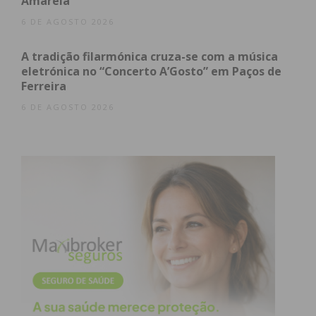
Amarela
6 DE AGOSTO 2026
A tradição filarmónica cruza-se com a música
eletrónica no “Concerto A’Gosto” em Paços de
Ferreira
6 DE AGOSTO 2026
O edifício, com “deficiências estruturais”, vai manter
o seu funcionamento no decorrer das obras,
estando a autarquia a procurar espaços
alternativos para poder acolher alguns dos
serviços do Tribunal. “Vamos ter que ter
alternativa”, referiu, explicando que as maiores
intervenções vão ser realizadas durante as férias
judiciais. “Tudo vamos fazer para que os
julgamentos não sejam adiados, para que o normal