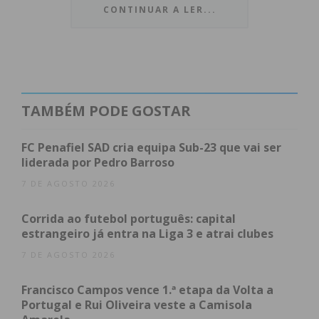
Justiça veio até Penafiel tratar da calendarização da
CONTINUAR A LER...
empreitada, que aguarda apenas o fim do prazo
para apresentação de candidaturas, para ser
adjudicada.
“A minha visita aqui hoje tem duas grandes
TAMBÉM PODE GOSTAR
funções. Primeiro assegurar que o Ministério da
Justiça olha para este tribunal e está preocupado
FC Penafiel SAD cria equipa Sub-23 que vai ser
com ele e depois reunir todas as instituições que
liderada por Pedro Barroso
agora têm que trabalhar por uma correta
7 DE AGOSTO 2026
calendarização da obra”, referiu a Secretária de
Corrida ao futebol português: capital
Estado, dando nota de que o concurso já foi aberto,
estrangeiro já entra na Liga 3 e atrai clubes
estando agora na fase de escolha do vencedor.
7 DE AGOSTO 2026
Francisco Campos vence 1.ª etapa da Volta a
Portugal e Rui Oliveira veste a Camisola