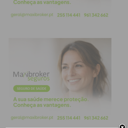
funcionamento do Tribunal seja mantido e para
que os colaboradores tenham as condições de
trabalho essenciais para fazerem o seu trabalho”.
A obra, que assegura a Secretária de Estado terá
início no primeiro trimestre de 2025, representará
um investimento de cerca de 2 milhões de euros e
deverá estar concluída num período aproximado de
dois anos. “É uma obra significativa e representa
uma intervenção necessária para que o Tribunal
tenha condições. Este é um edifício que tem boas
condições e o que precisamos é de resolver
problemas estruturais”, frisou Maria José Barros,
dando como exemplo a intervenção que será feita
no telhado, assim como a adaptação do edifício
para pessoas com mobilidade reduzida, com a
criação de um elevador.