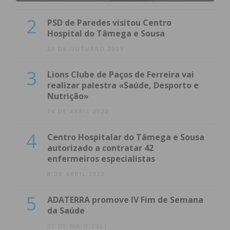
Imediato
2
PSD de Paredes visitou Centro
Assine nossa newsletter por e-mail e
Hospital do Tâmega e Sousa
obtenha de forma regular a informação
23 DE OUTUBRO 2023
atualizada.
3
Lions Clube de Paços de Ferreira vai
realizar palestra «Saúde, Desporto e
Nutrição»
14 DE ABRIL 2022
Eu li e concordo com os
termos e
4
Centro Hospitalar do Tâmega e Sousa
condições
autorizado a contratar 42
enfermeiros especialistas
8 DE ABRIL 2022
5
ADATERRA promove IV Fim de Semana
da Saúde
21 DE MAIO 2021