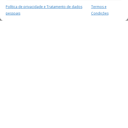
Política de privacidade e Tratamento de dados
Termos e
pessoais
Condições
MAIS PARA SI
FACEBOOK
TWITTER
YOUTUBE
INSTAGRAM
READERS
SERVIÇOS
SOBRE NÓS