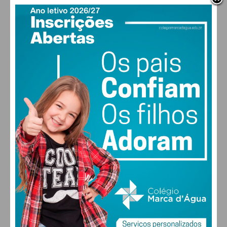
PAÇOS DE FERREIRA
29
°
clear sky
49% humidade
vento: 4m/s O
MAX 29 • MIN 28
30
28
28
29
°
°
°
°
SEX
SÁB
DOM
SEG
O edifício que acolhe o Tribunal de Penafiel – que
chegou a ter salas encerradas em março deste ano
devido a fissuras – tem já assegurada a sua
ALTERAR
requalificação, mas o Governo está a fazer uma
análise de todas “as necessidades de intervenção