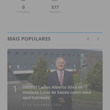
0
577
Followers
Readers
MAIS POPULARES
1
(VÍDEO) Carlos Alberto Silva vê
Unidade Local de Saúde como uma
oportunidade
Subscreva a newsletter do
23 DE NOVEMBRO 2023