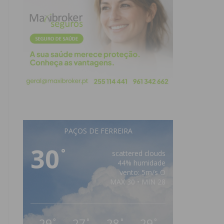
PAÇOS DE FERREIRA
30
°
scattered clouds
44% humidade
vento: 5m/s O
MAX 30 • MIN 28
29
27
28
29
°
°
°
°