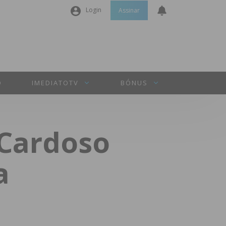
Login
Assinar
Nome de utilizador ou email
*
Senha
*
O
IMEDIATOTV
BÓNUS
Manter sessão
 Cardoso
INICIAR SESSÃO
a
Perdeu a sua senha?