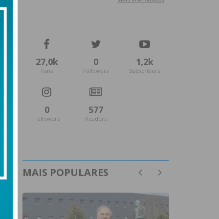
27,0k
0
1,2k
Fans
Followers
Subscribers
0
577
Followers
Readers
MAIS POPULARES