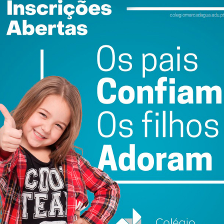
do com os
termos e condições
l
Francisco Campos
A tradição