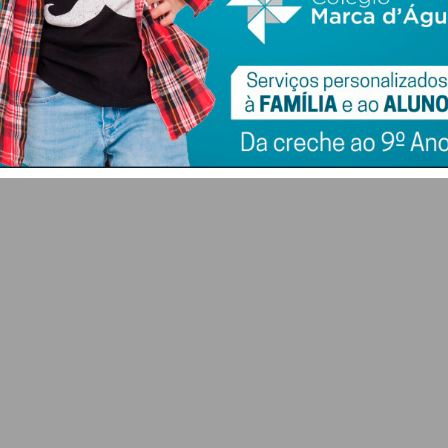
l
vence 1.ª etapa da
filarmónica cruza-se
tra
Volta a Portugal e
com a música
Rui Oliveira veste a
eletrónica no
Camisola Amarela
“Concerto A’Gosto”
em Paços de Ferreira
6 DE AGOSTO 2026
6 DE AGOSTO 2026