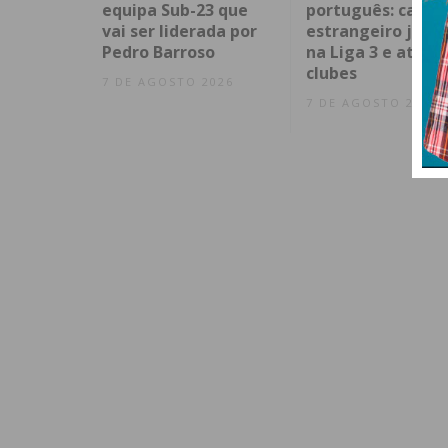
equipa Sub-23 que
português: capita
vai ser liderada por
estrangeiro já en
Pedro Barroso
na Liga 3 e atrai
clubes
7 DE AGOSTO 2026
7 DE AGOSTO 2026