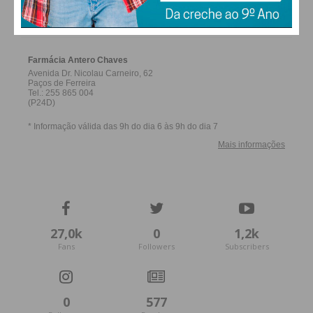
FARMACIAS DE SERVIÇO EM PAÇOS DE
FERREIRA
27,0k
0
1,2k
Fans
Followers
Subscribers
0
577