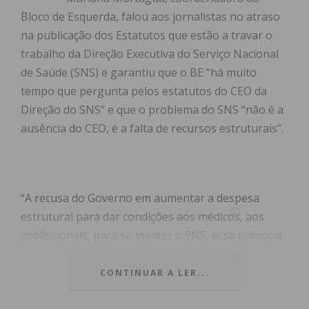
Bloco de Esquerda, falou aos jornalistas no atraso
na publicação dos Estatutos que estão a travar o
trabalho da Direção Executiva do Serviço Nacional
de Saúde (SNS) e garantiu que o BE “há muito
tempo que pergunta pelos estatutos do CEO da
Direção do SNS” e que o problema do SNS “não é a
ausência do CEO, é a falta de recursos estruturais”.
“A recusa do Governo em aumentar a despesa
estrutural para dar condições aos médicos, aos
profissionais, para se manter o SNS, essa teimosia
do Governo, ela própria torna-se um travão à
possibilidade do SNS dar resposta e manter
CONTINUAR A LER...
médicos”.