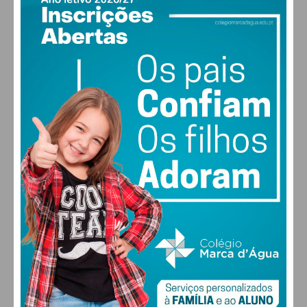
PAÇOS DE FERREIRA
17
°
clear sky
77% humidade
vento: 1m/s E
MAX 17 • MIN 17
30
28
27
29
°
°
°
°
SEX
SÁB
DOM
SEG
ALTERAR