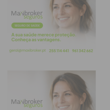
dos “gostos” e dos comentários, construímos perfis
idealizados e apaixonamo-nos pela
ideia
de sermos
desejados, mais do que pela complexidade de uma
relação real. O amor torna-se uma performance,
um produto a ser exibido, que alimenta o nosso
ego, mas deixa a alma faminta.
Esta dinâmica é exacerbada pelo que os sociólogos
chamam de “paradoxo da escolha”. Com um leque
aparentemente ilimitado de “opções” nos ecrãs, o
compromisso torna-se um risco. Porquê investir
profundamente em alguém quando pode haver
uma pessoa “melhor” a apenas um deslizar de dedo
de distância? Esta mentalidade mantém-nos num
estado de perpétua busca, tal como o jovem
Agostinho, que vagueava entre prazeres e
filosofias, sentindo que o seu coração não