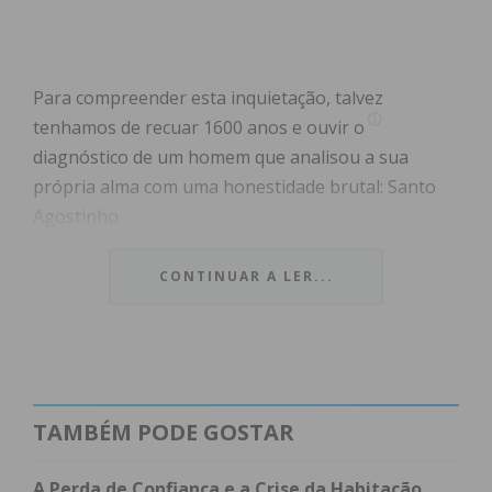
Para compreender esta inquietação, talvez
tenhamos de recuar 1600 anos e ouvir o
diagnóstico de um homem que analisou a sua
própria alma com uma honestidade brutal: Santo
Agostinho.
Na sua obra-prima, as
Confissões
, Agostinho não
CONTINUAR A LER...
escreve no calor da sua juventude errante. Pelo
contrário, é um homem maduro que, olhando para
trás a partir da perspetiva da sua fé e da sua
conversão, tenta compreender o que o movia. Ao
descrever o seu passado, ele cunha uma frase de
TAMBÉM PODE GOSTAR
uma atualidade espantosa para descrever o seu
estado de espírito de então: ele “amava amar”
A Perda de Confiança e a Crise da Habitação