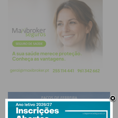
Jesus, carregando a cruz, cruza o olhar com
Sua Mãe. É o auge do drama espiritual, onde a
comunidade partilha a dor da Paixão,
refletindo sobre o sacrifício e o amor
incondicional.
PAÇOS DE FERREIRA
30
°
scattered clouds
39% humidade