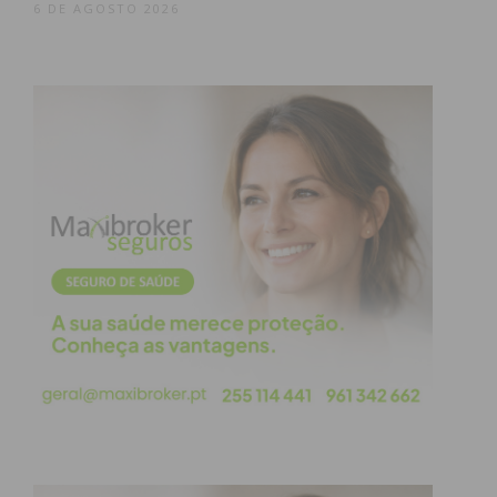
6 DE AGOSTO 2026
A Procissão do Senhor dos Passos e o
Encontro
O momento mais denso de significado religioso
ocorre quando a
Procissão do Senhor dos Passos
serpenteia as encostas.
O Simbolismo das Águas:
Os “Barcos de
Fogo” no rio não são apenas ornamentais;
representam a purificação e a crença de que a
fé não conhece fronteiras geográficas, unindo
Penafiel, Marco de Canaveses e Castelo de
Paiva numa única prece.
O Sermão do Encontro:
No átrio da Capela de
S. Sebastião, o tempo para. O “Sermão do
Encontro” evoca o momento doloroso em que