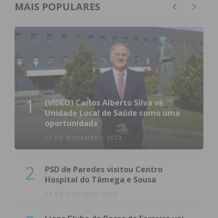
MAIS POPULARES
torna cultura, provando que, no coração de Entre-
os-Rios, a luz nunca se apaga.
1
(VÍDEO) Carlos Alberto Silva vê
Unidade Local de Saúde como uma
oportunidade
23 DE NOVEMBRO 2023
Programa e Horários
2
PSD de Paredes visitou Centro
Hospital do Tâmega e Sousa
Para quem deseja acompanhar as cerimónias
23 DE OUTUBRO 2023
religiosas e a procissão, estes são os horários
principais: