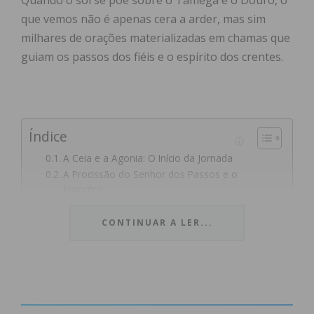
Quando o sol se põe sobre o Tâmega e o Douro, o
que vemos não é apenas cera a arder, mas sim
milhares de orações materializadas em chamas que
guiam os passos dos fiéis e o espírito dos crentes.
Índice
A Ceia e a Agonia: O Início da Jornada
A Procissão do Senhor dos Passos e o
Encontro
O Silêncio da Sexta-Feira Santa
O Legado da Fé Viva
CONTINUAR A LER...
Programa e Horários
Subscreva a newsletter do Imediato
A Ceia e a Agonia: O Início da Jornada