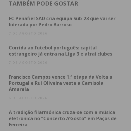
Tudo começa no recolhimento da
Missa da Ceia do
TAMBÉM PODE GOSTAR
Senhor
. É o momento da humildade, do lava-pés e
da instituição da Eucaristia. A partir daqui, a fé deixa
FC Penafiel SAD cria equipa Sub-23 que vai ser
liderada por Pedro Barroso
as paredes do templo e transborda para as
margens dos rios. A luz das velas simboliza a vigília
7 DE AGOSTO 2026
dos cristãos que acompanham Cristo na sua agonia
Corrida ao futebol português: capital
no Getsémani, recusando-se a deixá-lo só na
estrangeiro já entra na Liga 3 e atrai clubes
escuridão daquela noite.
7 DE AGOSTO 2026
Francisco Campos vence 1.ª etapa da Volta a
Portugal e Rui Oliveira veste a Camisola
Amarela
6 DE AGOSTO 2026
A tradição filarmónica cruza-se com a música
eletrónica no “Concerto A’Gosto” em Paços de
Ferreira