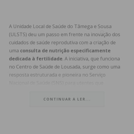
A Unidade Local de Saúde do Tâmega e Sousa
(ULSTS) deu um passo em frente na inovação dos
cuidados de saúde reprodutiva com a criação de
uma
consulta de nutrição especificamente
dedicada à fertilidade
. A iniciativa, que funciona
no Centro de Saúde de Lousada, surge como uma
resposta estruturada e pioneira no Serviço
Nacional de Saúde (SNS) para utentes que
enfrentam desafios na conceção.
CONTINUAR A LER...
Até agora, o acompanhamento nutricional nestes
casos era muitas vezes fragmentado ou inexistente
no setor público. Com este novo serviço, a ULSTS
pretende sistematizar a abordagem, utilizando a