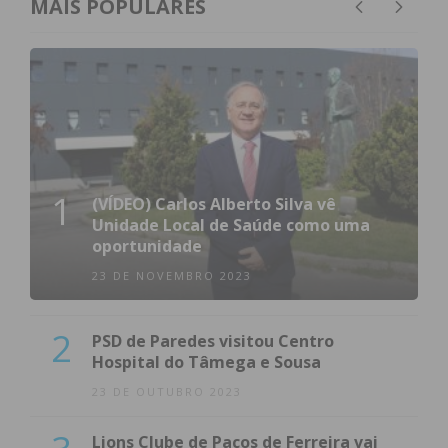
MAIS POPULARES
Eu li e concordo com os
termos e
condições
1
(VÍDEO) Carlos Alberto Silva vê
Unidade Local de Saúde como uma
oportunidade
23 DE NOVEMBRO 2023
2
PSD de Paredes visitou Centro
Hospital do Tâmega e Sousa
23 DE OUTUBRO 2023
Lions Clube de Paços de Ferreira vai