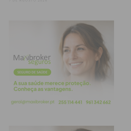
7 DE AGOSTO 2026
Infertilidade:
Otimização do estado
nutricional para aumentar as taxas de
sucesso na conceção natural ou assistida.
Síndrome do Ovário Poliquístico (SOP):
Gestão da resistência à insulina e equilíbrio
hormonal através da dieta.
Endometriose:
Estratégias nutricionais para
o controlo da inflamação e dos sintomas
associados.
Uma abordagem de
proximidade
A escolha do
Centro de Saúde de Lousada
para
acolher esta consulta reforça a estratégia da