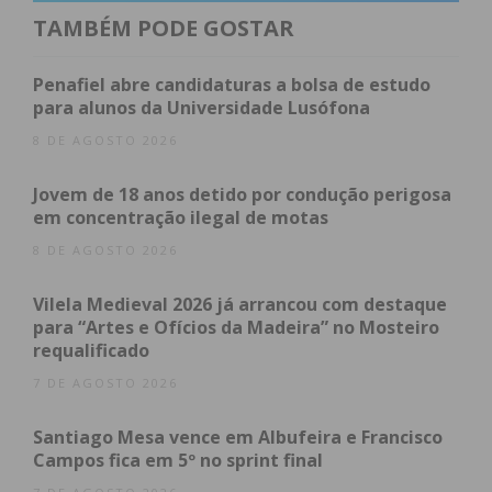
dieta como uma ferramenta terapêutica direta.
TAMBÉM PODE GOSTAR
Índice
Penafiel abre candidaturas a bolsa de estudo
para alunos da Universidade Lusófona
Foco em patologias críticas
8 DE AGOSTO 2026
Uma abordagem de proximidade
O papel da Nutrição na Reprodução
Jovem de 18 anos detido por condução perigosa
Subscreva a newsletter do Imediato
em concentração ilegal de motas
Foco em patologias
8 DE AGOSTO 2026
críticas
Vilela Medieval 2026 já arrancou com destaque
para “Artes e Ofícios da Madeira” no Mosteiro
requalificado
A consulta destina-se a utentes com condições
7 DE AGOSTO 2026
clínicas onde a evidência científica demonstra que a
alimentação desempenha um papel determinante
Santiago Mesa vence em Albufeira e Francisco
Campos fica em 5º no sprint final
no sucesso reprodutivo: