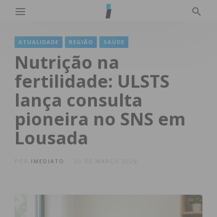
ATUALIDADE
REGIÃO
SAÚDE
Nutrição na
fertilidade: ULSTS
lança consulta
pioneira no SNS em
Lousada
POR
IMEDIATO
30 DE MARÇO 2026