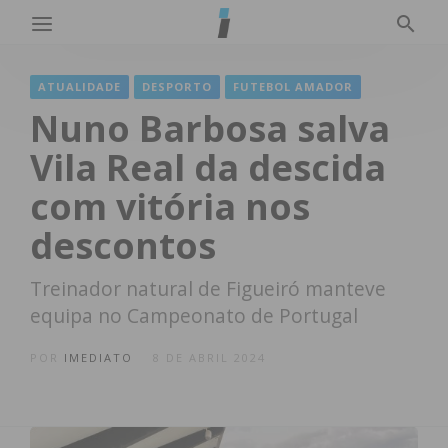
ATUALIDADE
DESPORTO
FUTEBOL AMADOR
Nuno Barbosa salva
Vila Real da descida
com vitória nos
descontos
Treinador natural de Figueiró manteve
equipa no Campeonato de Portugal
POR
IMEDIATO
8 DE ABRIL 2024