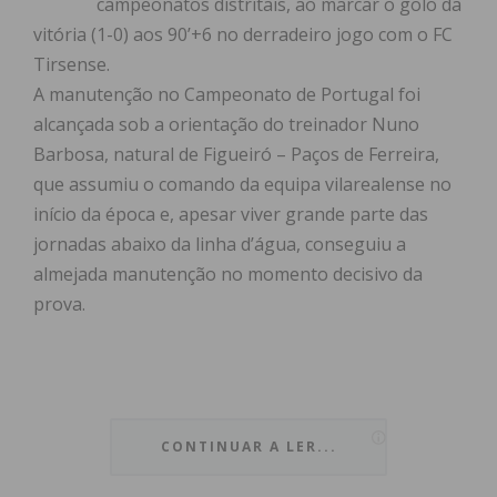
campeonatos distritais, ao marcar o golo da
vitória (1-0) aos 90’+6 no derradeiro jogo com o FC
Tirsense.
A manutenção no Campeonato de Portugal foi
alcançada sob a orientação do treinador Nuno
Barbosa, natural de Figueiró – Paços de Ferreira,
que assumiu o comando da equipa vilarealense no
início da época e, apesar viver grande parte das
jornadas abaixo da linha d’água, conseguiu a
almejada manutenção no momento decisivo da
prova.
Nuno Barbosa, de 43 anos, concluiu assim com
êxito o trabalho realizado em Vila Real, onde
CONTINUAR A LER...
contou com o irmão Daniel Barbosa como adjunto.