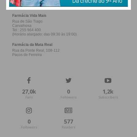
27,0k
0
1,2k
Fans
Followers
Subscribers
0
577
Followers
Readers