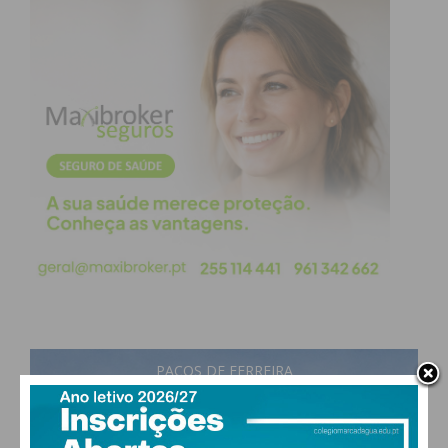
Racing Team também se dever ao «staff» que o
apoia: “Agradeço ao trabalho que a minha equipa
técnica tem feito, pois tem sido essencial para
tornar o carro cada vez mais competitivo. A pausa
de verão foi aproveitada para melhorá-lo. E espero
ver os reflexos disso já este fim-de-semana”.
Subscreva a newsletter do
Imediato
Assine nossa newsletter por e-mail e
obtenha de forma regular a informação
PAÇOS DE FERREIRA
atualizada.
30
°
broken clouds
46% humidade