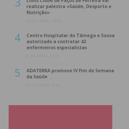
3
Lions Clube de Paços de Ferreira vai
realizar palestra «Saúde, Desporto e
Nutrição»
14 DE ABRIL 2022
4
Centro Hospitalar do Tâmega e Sousa
autorizado a contratar 42
enfermeiros especialistas
8 DE ABRIL 2022
5
ADATERRA promove IV Fim de Semana
da Saúde
21 DE MAIO 2021