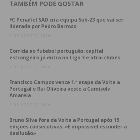
TAMBÉM PODE GOSTAR
assumindo logicamente que “esta é uma época de
transição, onde me estou a adaptar a um carro
FC Penafiel SAD cria equipa Sub-23 que vai ser
novo, exigente e que me está a fazer evoluir muito
liderada por Pedro Barroso
como piloto”, lembra Nuno Araújo, que aos
7 DE AGOSTO 2026
comandos do Audi tem mostrado uma rápida
adaptação e já vence mangas e corridas, para além
Corrida ao futebol português: capital
estrangeiro já entra na Liga 3 e atrai clubes
de voltas mais rápidas. “Isso mostra que estamos
no bom caminho e que é possível lutar pelos
7 DE AGOSTO 2026
primeiros lugares na S1600 e, paulatinamente, nos
Francisco Campos vence 1.ª etapa da Volta a
aproximarmos da discussão dos triunfos e dos
Portugal e Rui Oliveira veste a Camisola
campeonatos”, projetando que “se utilizarmos bem
Amarela
esta época de 2021, poderemos estar muito fortes
6 DE AGOSTO 2026
em 2022 e aí, sem qualquer dúvida, assumir que
estaremos sempre na luta pelas vitórias.
Bruno Silva fora da Volta a Portugal após 15
edições consecutivas: «É impossível esconder a
desilusão»
Nuno Araújo tem a noção de que Mação é uma