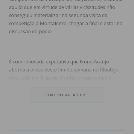
aquilo que em virtude de várias vicissitudes não
conseguiu materializar na segunda visita da
competição a Montalegre: chegar á final e estar na
discussão do pódio.
É com renovada expetativa que Nuno Araújo
aborda a prova deste fim-de-semana no Ribatejo,
depois de em Trás-os-Montes o mau tempo e
alguns toques o terem impedido de levar o Audi A1
S1600 às posições que merece na mais competitiva
CONTINUAR A LER...
das divisões do rallycross nacional.
Desde que tomou o comando da “bomba”
germânica que o penafidelense tem demonstrado
talento e capacidade para ser competitivo, mesmo