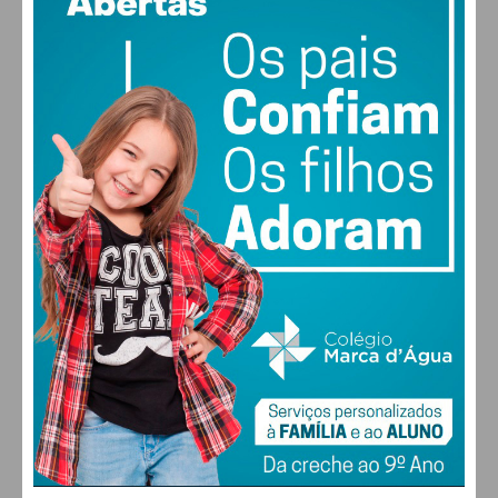
vento: 5m/s O
MAX 30 • MIN 29
Eu li e concordo com os
termos e
condições
29
27
28
29
°
°
°
°
SEX
SÁB
DOM
SEG
ALTERAR
FARMACIAS DE SERVIÇO EM PAÇOS DE
FERREIRA