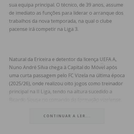
sua equipa principal. O técnico, de 39 anos, assume
de imediato as funções para liderar o arranque dos
trabalhos da nova temporada, na qual o clube
pacense irá competir na Liga 3.
Natural da Ericeira e detentor da licença UEFA A,
Nuno André Silva chega à Capital do Móvel após
uma curta passagem pelo FC Vizela na última época
(2025/26), onde realizou oito jogos como treinador
principal na II Liga, tendo na altura sucedido a
Ricardo Sousa no comando da formação vizelense.
Antes de se estrear como técnico principal no
CONTINUAR A LER...
emblema do Minho, Nuno André Silva construiu
uma longa e sólida carreira no futebol nacional