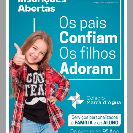
28
°
few clouds
48% humidade
vento: 3m/s OSO
MAX 28 • MIN 27
28
27
28
30
°
°
°
°
SÁB
DOM
SEG
TER
ALTERAR
FARMACIAS DE SERVIÇO EM PAÇOS DE
FERREIRA