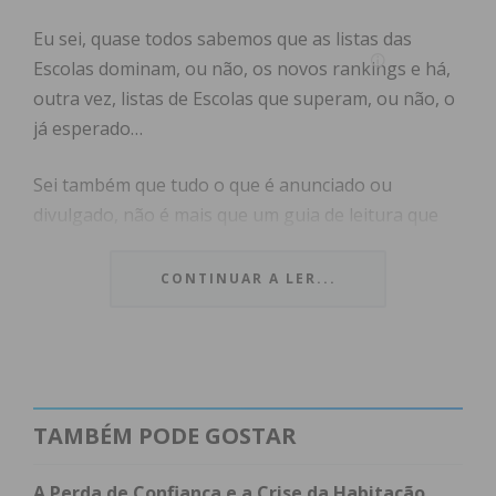
Eu sei, quase todos sabemos que as listas das
Escolas dominam, ou não, os novos rankings e há,
outra vez, listas de Escolas que superam, ou não, o
já esperado…
Sei também que tudo o que é anunciado ou
divulgado, não é mais que um guia de leitura que
poderá, ou não, interessar…Aqui, a Matemática faz-
se com uma perna às costas, ali o Português não
CONTINUAR A LER...
ficou bem colocado e, também por isso, alguns
sonhos perdem-se mais cedo que o esperado…
Há Escolas que sabem superar-se, outras capazes
de combater a interioridade e, outras ainda,
TAMBÉM PODE GOSTAR
parecem poder apoiar o que os alunos têm para
decidir… Os problemas, diversos, surgem em
A Perda de Confiança e a Crise da Habitação