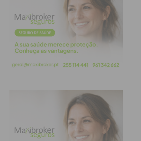
porque, mesmo que me pareça que nem tudo o que
se divulga me interessa, a curiosidade continua a
impor-se e, repito, a análise que faço em cada ano,
não deixa de me surpreender. Quase…
As listas que se publicam parecem querer mostrar
que há Escolas, públicas e/ou privadas que têm
mais ou menos sucesso e, mesmo que o problema
da colocação e formação dos professores aparente
não estar presente, com mais ou menos atenção,
essas análises podem estar presentes! Não
acredito quase nada nas médias que são
anunciadas, discordo das taxas de superação que
são divulgadas para alguns estabelecimentos de
Ensino privado e, mesmo que não pareça, as
instalações também contam, os horários