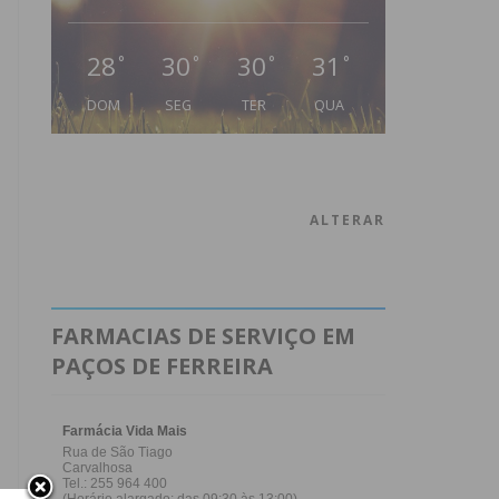
28
30
30
31
°
°
°
°
DOM
SEG
TER
QUA
ALTERAR
FARMACIAS DE SERVIÇO EM
PAÇOS DE FERREIRA