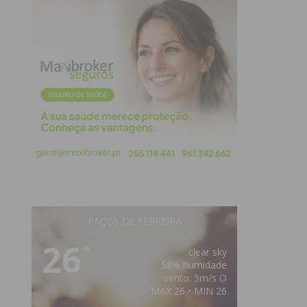
PAÇOS DE FERREIRA
26
°
clear sky
58% humidade
vento: 5m/s O
MAX 26 • MIN 26