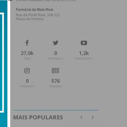
27,0k
0
1,2k
Fans
Followers
Subscribers
0
576
Followers
Readers
MAIS POPULARES