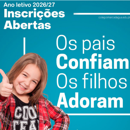
 Cowork conta com salas de trabalho equipadas com
elefone, sala de reuniões e auditório, disponibilizando
strativo.
presenta um investimento de 127 mil euros, financiado
al do PRR – Programa de Recuperação e Resiliência,
ção da Administração Pública – Formação de
te 19 – Administração Pública – Capacitação,
rança.
ewsletter do Imediato
ail e obtenha de forma regular a informação
atualizada.