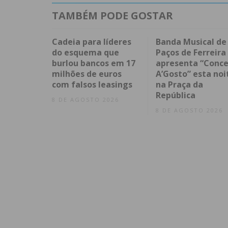
TAMBÉM PODE GOSTAR
Cadeia para líderes
Banda Musical de
do esquema que
Paços de Ferreira
burlou bancos em 17
apresenta “Conce
milhões de euros
A’Gosto” esta noi
com falsos leasings
na Praça da
República
8 DE AGOSTO 2026
8 DE AGOSTO 2026