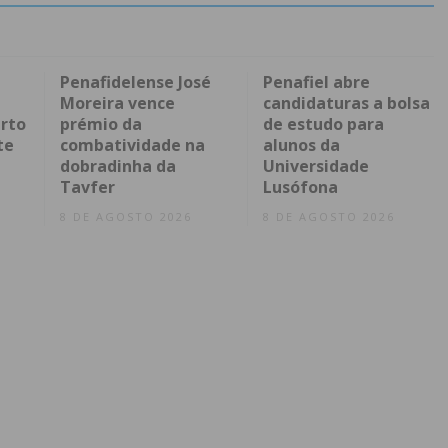
Penafidelense José
Penafiel abre
Moreira vence
candidaturas a bolsa
rto
prémio da
de estudo para
te
combatividade na
alunos da
dobradinha da
Universidade
Tavfer
Lusófona
8 DE AGOSTO 2026
8 DE AGOSTO 2026