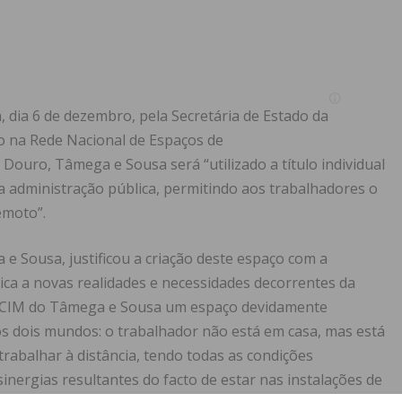
, dia 6 de dezembro, pela Secretária de Estado da
do na Rede Nacional de Espaços de
ouro, Tâmega e Sousa será “utilizado a título individual
a administração pública, permitindo aos trabalhadores o
emoto”.
 Sousa, justificou a criação deste espaço com a
ica a novas realidades e necessidades decorrentes da
 na CIM do Tâmega e Sousa um espaço devidamente
s dois mundos: o trabalhador não está em casa, mas está
rabalhar à distância, tendo todas as condições
nergias resultantes do facto de estar nas instalações de