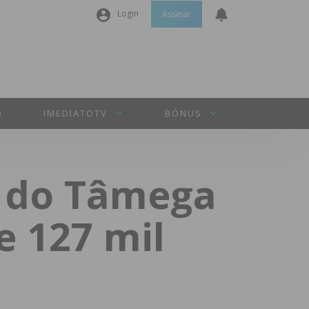
Login
Assinar
Nome de utilizador ou email
*
Senha
*
O
IMEDIATOTV
BÓNUS
Manter sessão
 do Tâmega
INICIAR SESSÃO
e 127 mil
Perdeu a sua senha?