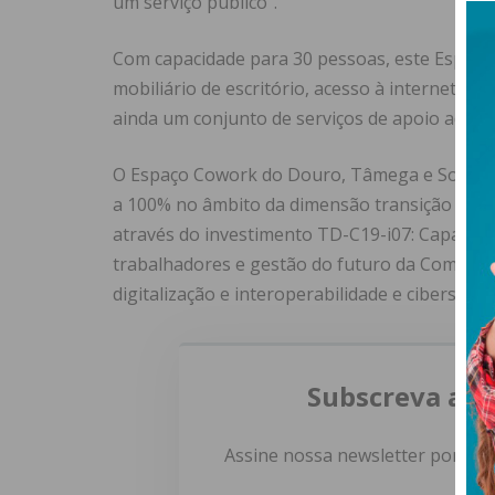
um serviço público”.
Com capacidade para 30 pessoas, este Espaço
mobiliário de escritório, acesso à internet e t
ainda um conjunto de serviços de apoio admini
O Espaço Cowork do Douro, Tâmega e Sousa re
a 100% no âmbito da dimensão transição digit
através do investimento TD-C19-i07: Capacita
trabalhadores e gestão do futuro da Componen
digitalização e interoperabilidade e cibersegu
Subscreva a n
Assine nossa newsletter por e-m