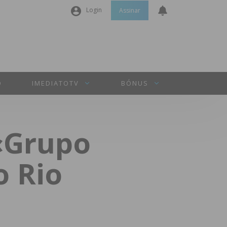
Login
Assinar
Nome de utilizador ou email
*
Senha
*
O
IMEDIATOTV
BÓNUS
Manter sessão
«Grupo
INICIAR SESSÃO
o Rio
Perdeu a sua senha?