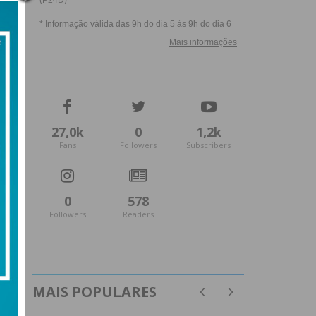
27,0k
0
1,2k
Fans
Followers
Subscribers
0
578
Followers
Readers
MAIS POPULARES