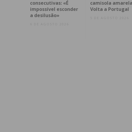
consecutivas: «É
camisola amarela
impossível esconder
Volta a Portugal
a desilusão»
5 DE AGOSTO 2026
6 DE AGOSTO 2026