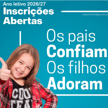
blicada no Jornal Imediato ao fazer referência que a
a responsável, em Meixomil.”
Pode gerar confusão nos
hum dos seus postos de abastecimento de combustíveis
ewsletter do Imediato
ail e obtenha de forma regular a informação
atualizada.
do com os
termos e condições