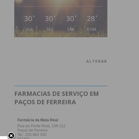
30
30
30
28
°
°
°
°
QUI
SEX
SÁB
DOM
ALTERAR
FARMACIAS DE SERVIÇO EM
PAÇOS DE FERREIRA