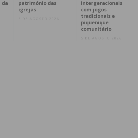
 da
património das
intergeracionais
igrejas
com jogos
tradicionais e
5 DE AGOSTO 2026
piquenique
comunitário
5 DE AGOSTO 2026