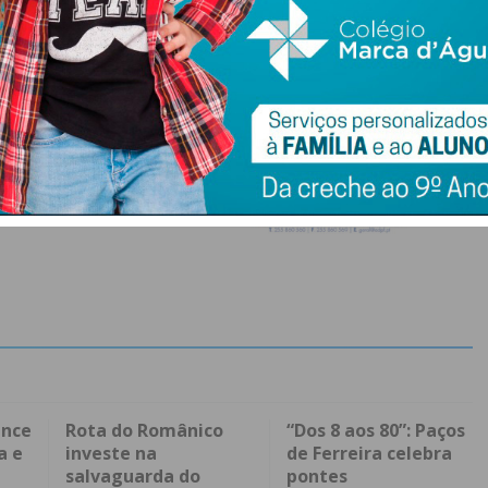
ence
Rota do Românico
“Dos 8 aos 80”: Paços
a e
investe na
de Ferreira celebra
salvaguarda do
pontes