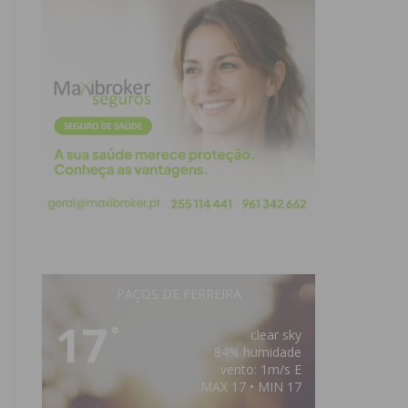
PAÇOS DE FERREIRA
17
°
clear sky
84% humidade
vento: 1m/s E
MAX 17 • MIN 17