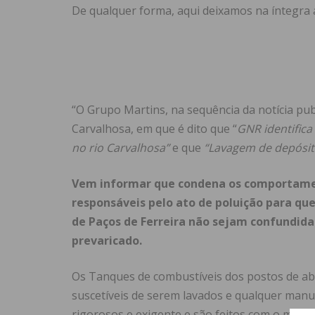
De qualquer forma, aqui deixamos na íntegra 
“O Grupo Martins, na sequência da notícia pub
Carvalhosa, em que é dito que “
GNR identific
no rio Carvalhosa”
e que
“Lavagem de depósit
Vem informar que condena os comportament
responsáveis pelo ato de poluição para qu
de Paços de Ferreira não sejam confundi
prevaricado.
Os Tanques de combustíveis dos postos de ab
suscetíveis de serem lavados e qualquer ma
rigorosos e exigente e são feitos com o maior