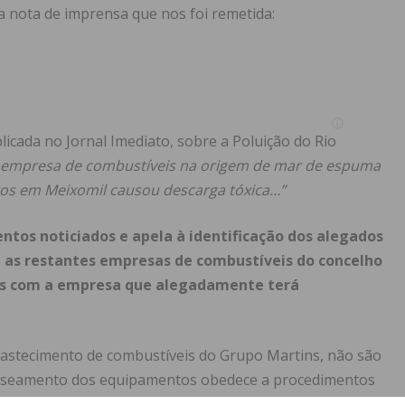
a nota de imprensa que nos foi remetida:
licada no Jornal Imediato, sobre a Poluição do Rio
a empresa de combustíveis na origem de mar de espuma
os em Meixomil causou descarga tóxica…”
os noticiados e apela à identificação dos alegados
e as restantes empresas de combustíveis do concelho
das com a empresa que alegadamente terá
astecimento de combustíveis do Grupo Martins, não são
nuseamento dos equipamentos obedece a procedimentos
 respeito pelo meio ambiente e pela legislação em vigor.