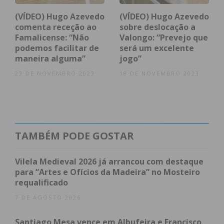
condições
(VÍDEO) Hugo Azevedo
(VÍDEO) Hugo Azevedo
comenta receção ao
sobre deslocação a
Famalicense: “Não
Valongo: “Prevejo que
podemos facilitar de
será um excelente
maneira alguma”
jogo”
23 DE NOVEMBRO 2023
18 DE NOVEMBRO 2023
TAMBÉM PODE GOSTAR
Vilela Medieval 2026 já arrancou com destaque
para “Artes e Ofícios da Madeira” no Mosteiro
requalificado
7 DE AGOSTO 2026
Santiago Mesa vence em Albufeira e Francisco