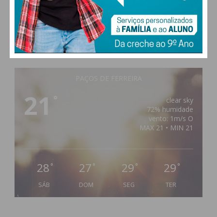
PAÇOS DE FERREIRA
21
°
clear sky
72% humidade
vento: 1m/s O
MAX 21 • MIN 21
28
27
29
29
°
°
°
°
SÁB
DOM
SEG
TER