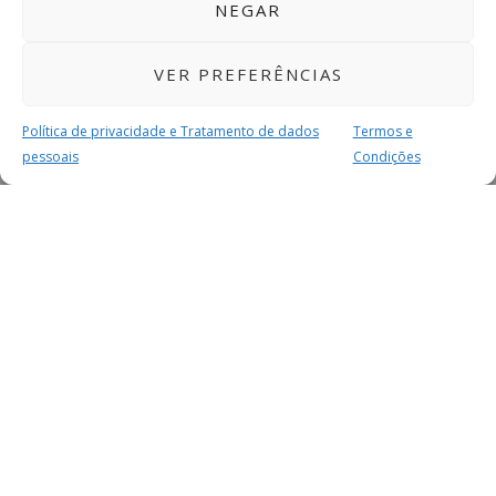
NEGAR
VER PREFERÊNCIAS
Política de privacidade e Tratamento de dados
Termos e
pessoais
Condições
MAIS PARA SI
FACEBOOK
TWITTER
YOUTUBE
INSTAGRAM
READERS