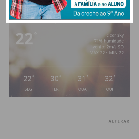
PAÇOS DE FERREIRA
22
°
clear sky
71% humidade
vento: 2m/s SO
MAX 22 • MIN 22
22
30
31
32
°
°
°
°
SEG
TER
QUA
QUI
ALTERAR