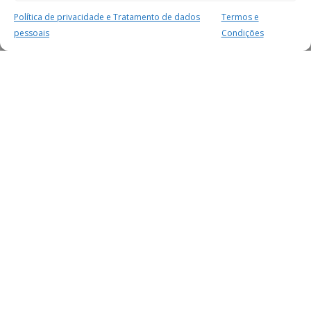
Política de privacidade e Tratamento de dados
Termos e
pessoais
Condições
MAIS PARA SI
FACEBOOK
TWITTER
YOUTUBE
INSTAGRAM
READERS
SERVIÇOS
SOBRE NÓS