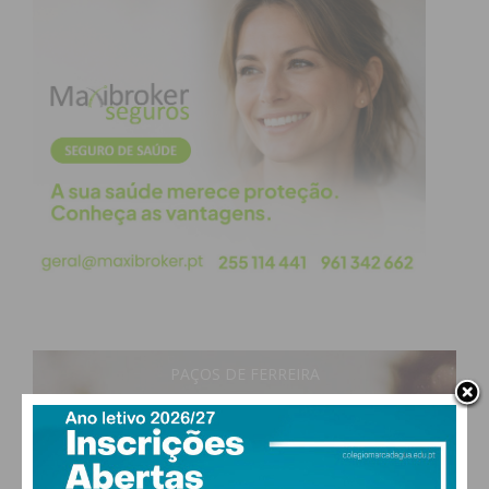
PAÇOS DE FERREIRA
25
°
clear sky
68% humidade
vento: 2m/s O
MAX 25 • MIN 25