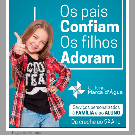
29
31
31
32
°
°
°
°
SEG
TER
QUA
QUI
ALTERAR
FARMACIAS DE SERVIÇO EM PAÇOS DE
FERREIRA