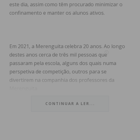
este dia, assim como têm procurado minimizar o
confinamento e manter os alunos ativos.
Em 2021, a Merenguita celebra 20 anos. Ao longo
destes anos cerca de três mil pessoas que
passaram pela escola, alguns dos quais numa
perspetiva de competição, outros para se
divertirem na companhia dos professores da
Merenguita.
CONTINUAR A LER...
Em tempos de pandemia, Hugo Romano deixou a
sua mensagem de esperança em dias melhores.