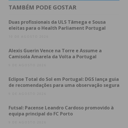
TAMBÉM PODE GOSTAR
Duas profissionais da ULS Tâmega e Sousa
eleitas para o Health Parliament Portugal
10 DE AGOSTO 2026
Alexis Guerin Vence na Torre e Assume a
Camisola Amarela da Volta a Portugal
9 DE AGOSTO 2026
Subscreva a newsletter do
Eclipse Total do Sol em Portugal: DGS lança guia
Imediato
de recomendações para uma observação segura
9 DE AGOSTO 2026
Assine nossa newsletter por e-mail e
obtenha de forma regular a informação
Futsal: Pacense Leandro Cardoso promovido à
equipa principal do FC Porto
atualizada.
9 DE AGOSTO 2026