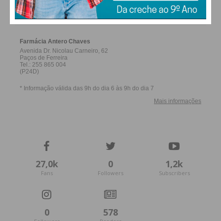
FERREIRA
Eu li e concordo com os
termos e
condições
27,0k
0
1,2k
Fans
Followers
Subscribers
0
578