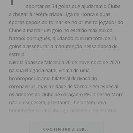
apontar os 34 golos que ajudaram o Clube
a chegar à recém-criada Liga de Honra e duas
épocas depois ao tornar-se no primeiro jogador do
Clube a marcar um golo no escalão máximo do
futebol português, ajudando com um total de 11
golos a assegurar a manutenção nessa época de
estreia.
Nikola Spassov faleceu a 20 de novembro de 2020
na sua Bulgária natal, vítima de uma
broncopneumonia bilateral derivada do
coronavírus, mas a cidade de Varna e em especial
os adeptos do clube de coração o PFC Cherno More
não o esquecem, prestando-lhe ontem uma
homenagem com a inauguração de uma estátua
em frente ao Estádio Ticha, naquela cidade do Mar
Negro.
CONTINUAR A LER...