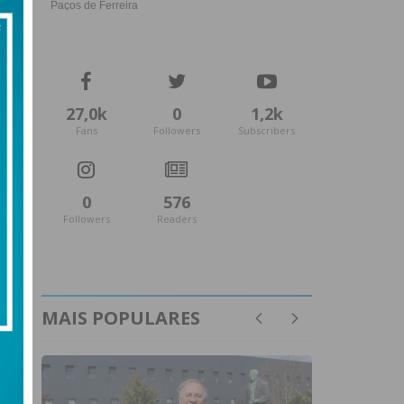
27,0k
0
1,2k
Fans
Followers
Subscribers
0
576
Followers
Readers
MAIS POPULARES