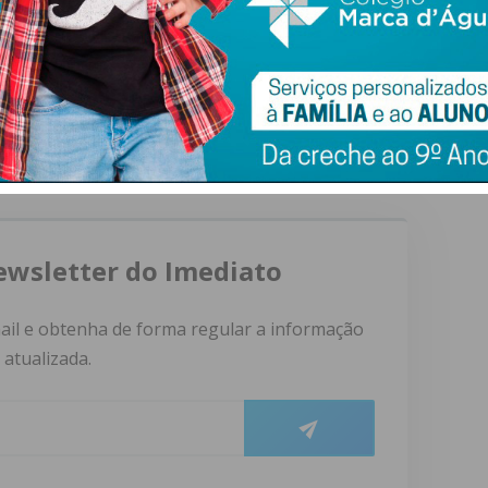
tivo da VALSOUSA procedeu à designação do novo
mpresa Intermunicipal de Tratamento e Gestão de
énio, que terá como Presidente o autarca de Paredes,
 Paços de Ferreira, Paulo Ferreira, e o autarca de
ewsletter do Imediato
ail e obtenha de forma regular a informação
atualizada.