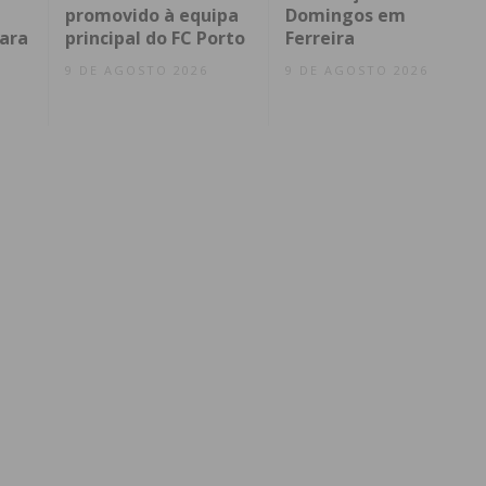
promovido à equipa
Domingos em
ara
principal do FC Porto
Ferreira
9 DE AGOSTO 2026
9 DE AGOSTO 2026