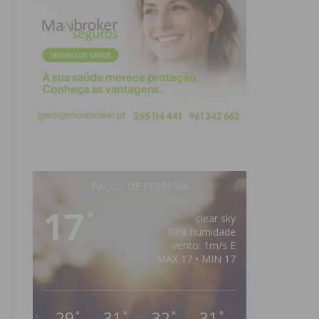
PAÇOS DE FERREIRA
17
°
clear sky
89% humidade
vento: 1m/s E
MAX 17 • MIN 17
29
31
32
31
°
°
°
°