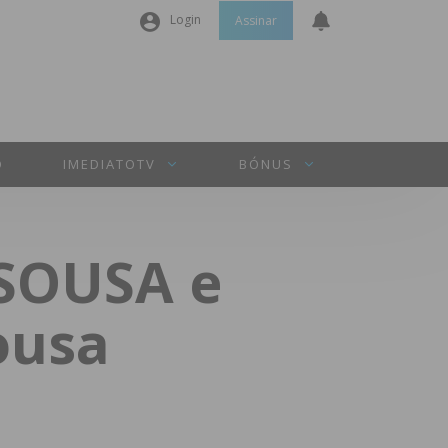
Login
Assinar
Nome de utilizador ou email
*
Senha
*
O
IMEDIATOTV
BÓNUS
Manter sessão
LSOUSA e
INICIAR SESSÃO
ousa
Perdeu a sua senha?