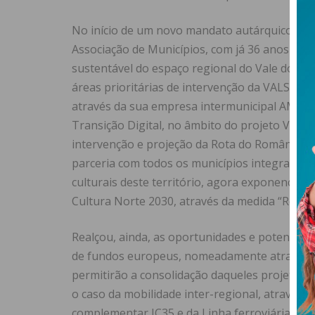
No início de um novo mandato autárquico, o P
Associação de Municípios, com já 36 anos de 
sustentável do espaço regional do Vale do Sou
áreas prioritárias de intervenção da VALSOU
através da sua empresa intermunicipal AMBISO
Transição Digital, no âmbito do projeto Vale d
intervenção e projeção da Rota do Românico, a
parceria com todos os municípios integrantes 
culturais deste território, agora exponenciad
Cultura Norte 2030, através da medida “Rotas 
Realçou, ainda, as oportunidades e potencial
de fundos europeus, nomeadamente através d
permitirão a consolidação daqueles projetos
o caso da mobilidade inter-regional, através d
complementar IC35 e da Linha ferroviária do 