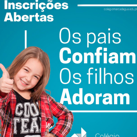
residente agora eleito destacou a importância desta
atividade, na promoção do desenvolvimento integrado e
sa, e dos seus mais de 320.000 habitantes, através das
SA, nomeadamente: do Ambiente e Sustentabilidade,
USA. E.I.M.; da Modernização Administrativa e da
o Sousa Digital; e do Património, Cultura e Turismo, pela
 nível interno e externo, alicerçada no trabalho de
do projeto, e com os atores sociais, económicos e
a pela sua integração no Plano de Ação Regional para a
a Norte”.
idades que se abrem, agora, com o novo quadro de gestão
os Programas Portugal 2030 e Norte 2030, que
, assim como a alavancagem de novos domínios, como será
a desejada concretização, entre outros, do itinerário
Vale do Sousa.