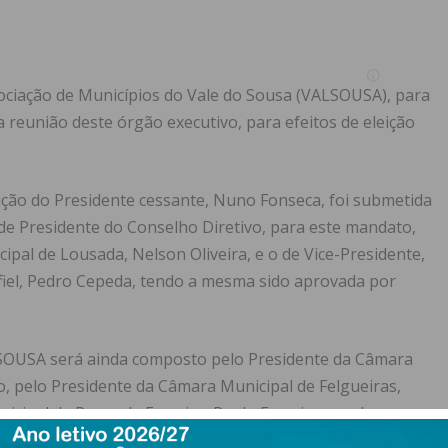
sociação de Municípios do Vale do Sousa (VALSOUSA), para
 reunião deste órgão executivo, para efeitos de eleição
ção do Presidente cessante, Nuno Fonseca, foi submetida
 de Presidente do Conselho Diretivo, para este mandato,
ipal de Lousada, Nelson Oliveira, e o de Vice-Presidente,
fiel, Pedro Cepeda, tendo a mesma sido aprovada por
LSOUSA será ainda composto pelo Presidente da Câmara
o, pelo Presidente da Câmara Municipal de Felgueiras,
ipal de Paços de Ferreira, Paulo Ferreira, e pelo
lexandre Almeida.