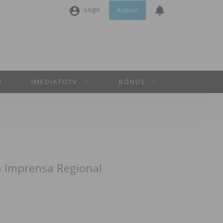
Login
Assinar
Nome de utilizador ou email
*
Senha
*
O
IMEDIATOTV
BÓNUS
Manter sessão
INICIAR SESSÃO
a Imprensa Regional
Perdeu a sua senha?