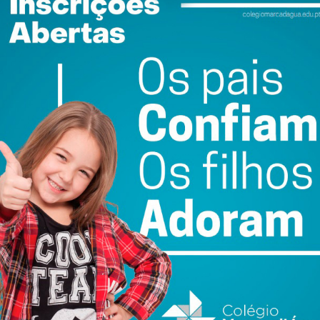
 cerca de 40% da população estrangeira residente.
nofobia tem que ser denunciado. Todos nós temos o dever
.
e ajude a eliminar lamentáveis focos de xenofobia.
ewsletter do Imediato
ail e obtenha de forma regular a informação
atualizada.