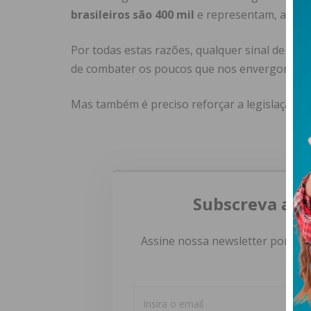
brasileiros são 400 mil
e representam, assim,
Por todas estas razões, qualquer sinal de xe
de combater os poucos que nos envergonham
Mas também é preciso reforçar a legislação qu
Subscreva a n
Assine nossa newsletter por e-m