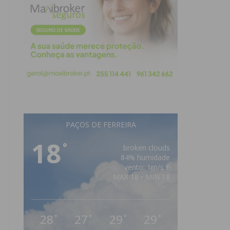
PAÇOS DE FERREIRA
18
°
broken clouds
84% humidade
vento: 1m/s E
MAX 18 • MIN 18
28
27
29
29
°
°
°
°