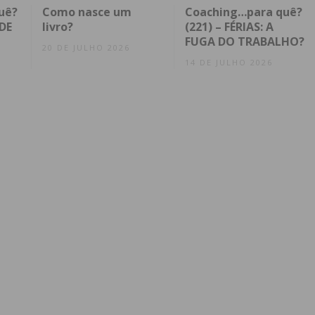
uê?
Como nasce um
Coaching…para quê?
DE
livro?
(221) – FÉRIAS: A
FUGA DO TRABALHO?
20 DE JULHO 2026
14 DE JULHO 2026