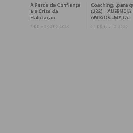
A Perda de Confiança
Coaching…para q
e a Crise da
(222) – AUSÊNCIA 
Habitação
AMIGOS…MATA!
7 DE AGOSTO 2026
31 DE JULHO 2026