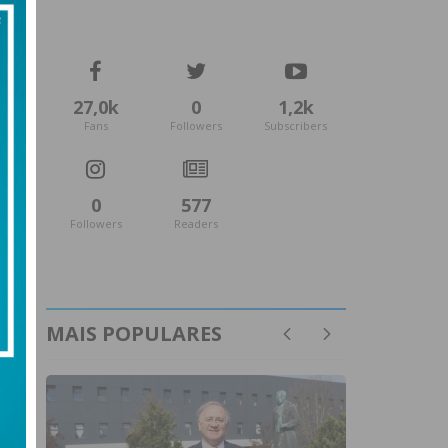
27,0k
0
1,2k
Fans
Followers
Subscribers
0
577
Followers
Readers
MAIS POPULARES