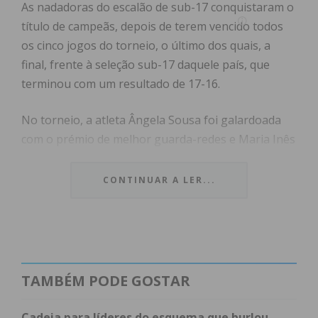
As nadadoras do escalão de sub-17 conquistaram o
título de campeãs, depois de terem vencido todos
os cinco jogos do torneio, o último dos quais, a
final, frente à seleção sub-17 daquele país, que
terminou com um resultado de 17-16.
No torneio, a atleta Ângela Sousa foi galardoada
com o prémio de melhor guarda-redes e Maria Inês
Barbosa, com o de melhor marcadora.
CONTINUAR A LER...
Em competição esteve também a equipa masculina
sub-17 do CAP, que alcançou o sexto lugar, naquela
que foi a sua primeira participação num
campeonato internacional.
TAMBÉM PODE GOSTAR
O torneio teve a participação de equipas suíças,
francesas e o CAP como representante português.
Cadeia para líderes do esquema que burlou