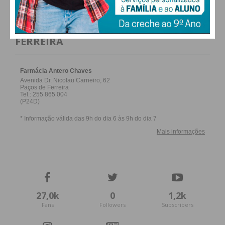
FARMACIAS DE SERVIÇO EM PAÇOS DE
FERREIRA
27,0k
0
1,2k
Fans
Followers
Subscribers