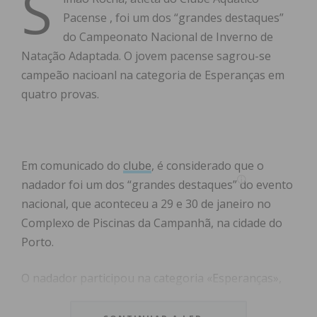
S
Pacense , foi um dos “grandes destaques”
do Campeonato Nacional de Inverno de
Natação Adaptada. O jovem pacense sagrou-se
campeão nacioanl na categoria de Esperanças em
quatro provas.
Em comunicado do
clube
, é considerado que o
nadador foi um dos “grandes destaques” do evento
nacional, que aconteceu a 29 e 30 de janeiro no
Complexo de Piscinas da Campanhã, na cidade do
Porto.
O nadador participou na categoria «Esperanças»,
tendo conquistado o primeiro lugar nas provas de
400 livres, 200 estilos, 100 e 200 costas.