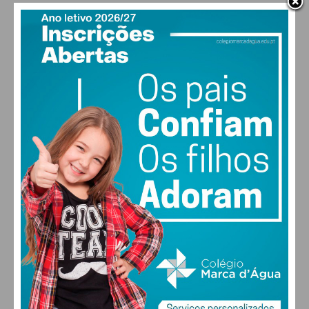
PAÇOS DE FERREIRA
17
°
clear sky
84% humidade
vento: 1m/s E
MAX 17 • MIN 17
30
28
27
29
°
°
°
°
SEX
SÁB
DOM
SEG
ALTERAR