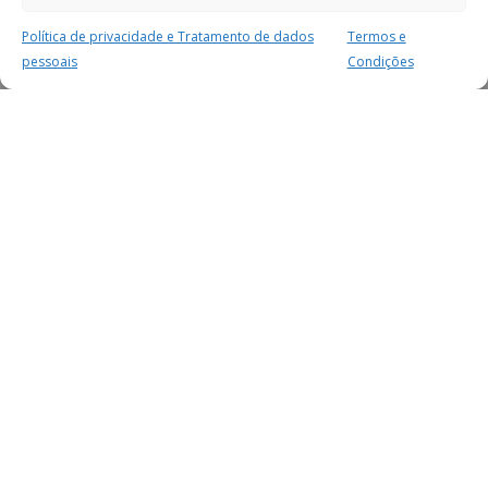
Política de privacidade e Tratamento de dados
Termos e
pessoais
Condições
MAIS PARA SI
FACEBOOK
TWITTER
YOUTUBE
INSTAGRAM
READERS
SERVIÇOS
SOBRE NÓS