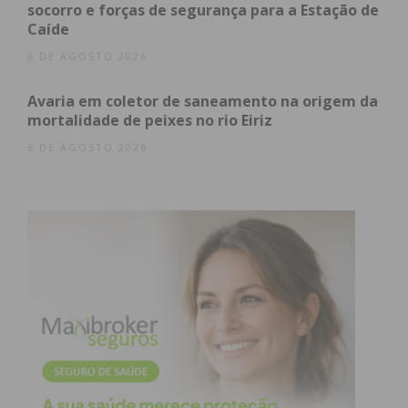
socorro e forças de segurança para a Estação de
Caíde
6 DE AGOSTO 2026
Eu li e concordo com os
termos e
Avaria em coletor de saneamento na origem da
condições
mortalidade de peixes no rio Eiriz
6 DE AGOSTO 2026