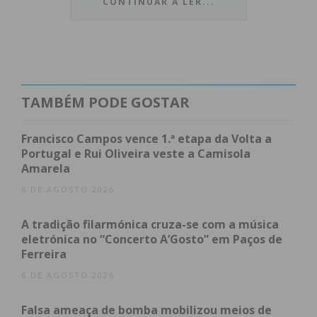
CONTINUAR A LER...
Recorde-se que, em agosto do ano passado, o
atleta do Clube Aquático Pacense
conquistou o
título de campeão nacional na prova de 200 livres
do Campeonato Nacional de Verão de Natação
TAMBÉM PODE GOSTAR
Adaptada, ficando também em segundo lugar em
50 e 100 costas e em terceiro na prova de 50 livres.
Francisco Campos vence 1.ª etapa da Volta a
Portugal e Rui Oliveira veste a Camisola
Amarela
6 DE AGOSTO 2026
Subscreva a newsletter do
Imediato
A tradição filarmónica cruza-se com a música
eletrónica no “Concerto A’Gosto” em Paços de
Ferreira
Assine nossa newsletter por e-mail e
obtenha de forma regular a informação
6 DE AGOSTO 2026
atualizada.
Falsa ameaça de bomba mobilizou meios de